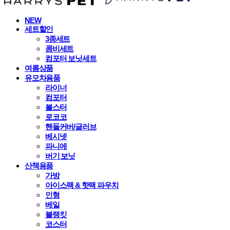
NEW
세트할인
3종세트
콤비세트
컴포터 보닛세트
여름상품
유모차용품
라이너
컴포터
볼스터
로코코
핸들커버/글러브
베시넷
파니에
버기 보닛
산책용품
가방
아이스팩 & 핫팩 파우치
인형
베일
블랭킷
코스터