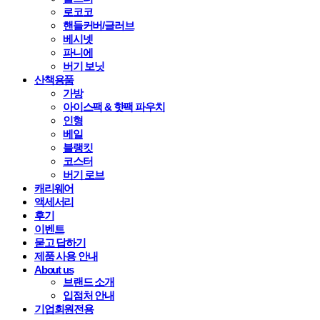
로코코
핸들커버/글러브
베시넷
파니에
버기 보닛
산책용품
가방
아이스팩 & 핫팩 파우치
인형
베일
블랭킷
코스터
버기 로브
캐리웨어
액세서리
후기
이벤트
묻고 답하기
제품 사용 안내
About us
브랜드 소개
입점처 안내
기업회원전용