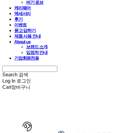
버기 로브
캐리웨어
액세서리
후기
이벤트
묻고 답하기
제품 사용 안내
About us
브랜드 소개
입점처 안내
기업회원전용
Search
검색
Log In
로그인
Cart
장바구니
HARRYSPET