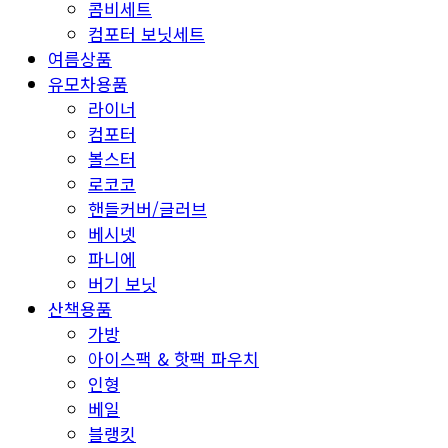
콤비세트
컴포터 보닛세트
여름상품
유모차용품
라이너
컴포터
볼스터
로코코
핸들커버/글러브
베시넷
파니에
버기 보닛
산책용품
가방
아이스팩 & 핫팩 파우치
인형
베일
블랭킷