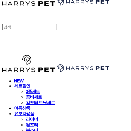
HARRYSPET
NEW
세트할인
3종세트
콤비세트
컴포터 보닛세트
여름상품
유모차용품
라이너
컴포터
볼스터