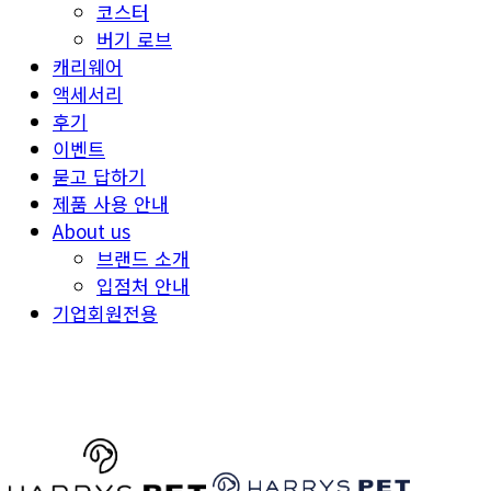
코스터
버기 로브
캐리웨어
액세서리
후기
이벤트
묻고 답하기
제품 사용 안내
About us
브랜드 소개
입점처 안내
기업회원전용
HARRYSPET