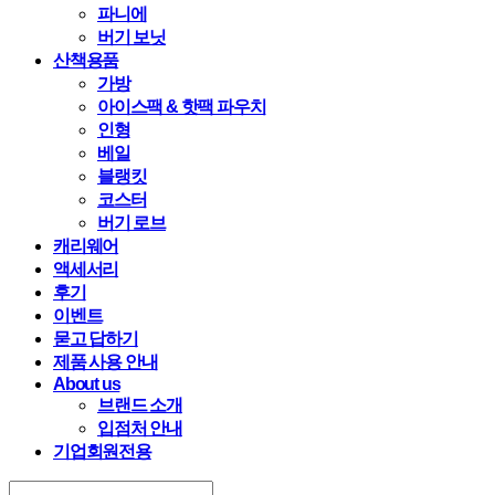
파니에
버기 보닛
산책용품
가방
아이스팩 & 핫팩 파우치
인형
베일
블랭킷
코스터
버기 로브
캐리웨어
액세서리
후기
이벤트
묻고 답하기
제품 사용 안내
About us
브랜드 소개
입점처 안내
기업회원전용