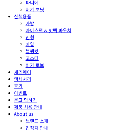
파니에
버기 보닛
산책용품
가방
아이스팩 & 핫팩 파우치
인형
베일
블랭킷
코스터
버기 로브
캐리웨어
액세서리
후기
이벤트
묻고 답하기
제품 사용 안내
About us
브랜드 소개
입점처 안내