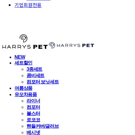
기업회원전용
HARRYSPET
NEW
세트할인
3종세트
콤비세트
컴포터 보닛세트
여름상품
유모차용품
라이너
컴포터
볼스터
로코코
핸들커버/글러브
베시넷