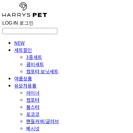
LOG IN
로그인
NEW
세트할인
3종세트
콤비세트
컴포터 보닛세트
여름상품
유모차용품
라이너
컴포터
볼스터
로코코
핸들커버/글러브
베시넷