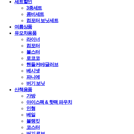
세트할인
3종세트
콤비세트
컴포터 보닛세트
여름상품
유모차용품
라이너
컴포터
볼스터
로코코
핸들커버/글러브
베시넷
파니에
버기 보닛
산책용품
가방
아이스팩 & 핫팩 파우치
인형
베일
블랭킷
코스터
버기 로브