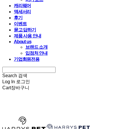
캐리웨어
액세서리
후기
이벤트
묻고 답하기
제품 사용 안내
About us
브랜드 소개
입점처 안내
기업회원전용
Search
검색
Log In
로그인
Cart
장바구니
HARRYSPET