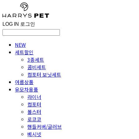
LOG IN
로그인
NEW
세트할인
3종세트
콤비세트
컴포터 보닛세트
여름상품
유모차용품
라이너
컴포터
볼스터
로코코
핸들커버/글러브
베시넷