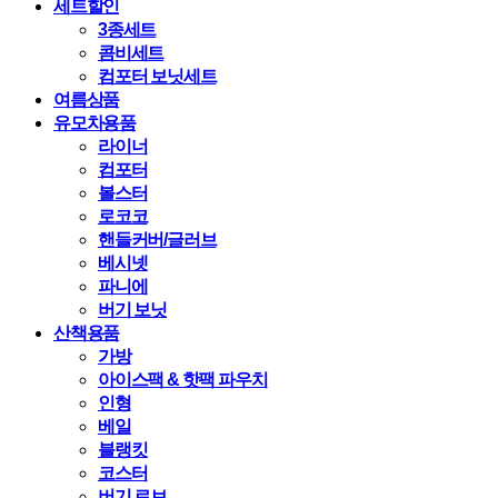
세트할인
3종세트
콤비세트
컴포터 보닛세트
여름상품
유모차용품
라이너
컴포터
볼스터
로코코
핸들커버/글러브
베시넷
파니에
버기 보닛
산책용품
가방
아이스팩 & 핫팩 파우치
인형
베일
블랭킷
코스터
버기 로브