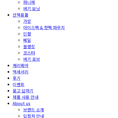
파니에
버기 보닛
산책용품
가방
아이스팩 & 핫팩 파우치
인형
베일
블랭킷
코스터
버기 로브
캐리웨어
액세서리
후기
이벤트
묻고 답하기
제품 사용 안내
About us
브랜드 소개
입점처 안내