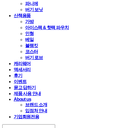
파니에
버기 보닛
산책용품
가방
아이스팩 & 핫팩 파우치
인형
베일
블랭킷
코스터
버기 로브
캐리웨어
액세서리
후기
이벤트
묻고 답하기
제품 사용 안내
About us
브랜드 소개
입점처 안내
기업회원전용