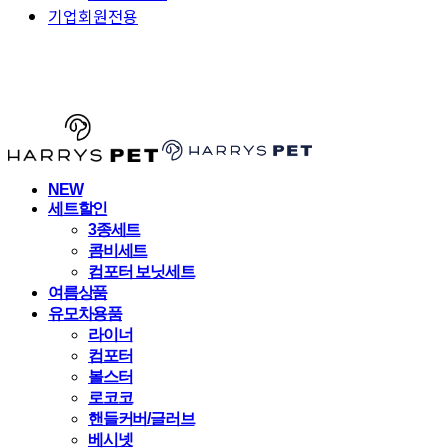
기업회원전용
HARRYSPET
NEW
세트할인
3종세트
콤비세트
컴포터 보닛세트
여름상품
유모차용품
라이너
컴포터
볼스터
로코코
핸들커버/글러브
베시넷