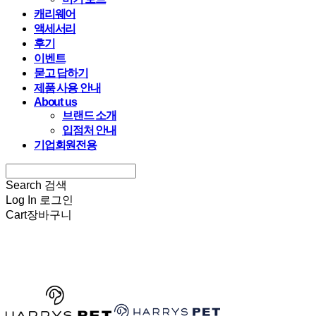
캐리웨어
액세서리
후기
이벤트
묻고 답하기
제품 사용 안내
About us
브랜드 소개
입점처 안내
기업회원전용
Search
검색
Log In
로그인
Cart
장바구니
HARRYSPET