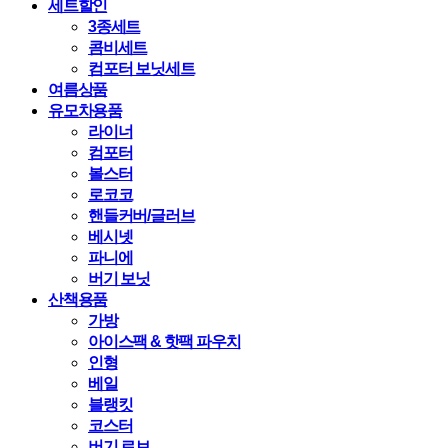
세트할인
3종세트
콤비세트
컴포터 보닛세트
여름상품
유모차용품
라이너
컴포터
볼스터
로코코
핸들커버/글러브
베시넷
파니에
버기 보닛
산책용품
가방
아이스팩 & 핫팩 파우치
인형
베일
블랭킷
코스터
버기 로브