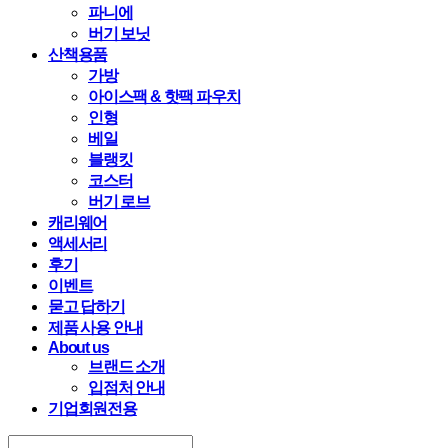
파니에
버기 보닛
산책용품
가방
아이스팩 & 핫팩 파우치
인형
베일
블랭킷
코스터
버기 로브
캐리웨어
액세서리
후기
이벤트
묻고 답하기
제품 사용 안내
About us
브랜드 소개
입점처 안내
기업회원전용