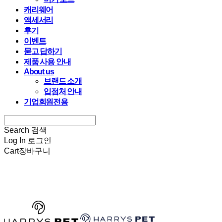
캐리웨어
액세서리
후기
이벤트
묻고 답하기
제품 사용 안내
About us
브랜드 소개
입점처 안내
기업회원전용
Search
검색
Log In
로그인
Cart
장바구니
HARRYSPET