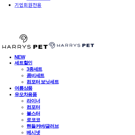
기업회원전용
HARRYSPET
NEW
세트할인
3종세트
콤비세트
컴포터 보닛세트
여름상품
유모차용품
라이너
컴포터
볼스터
로코코
핸들커버/글러브
베시넷