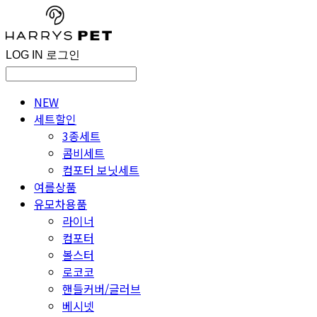
LOG IN
로그인
NEW
세트할인
3종세트
콤비세트
컴포터 보닛세트
여름상품
유모차용품
라이너
컴포터
볼스터
로코코
핸들커버/글러브
베시넷