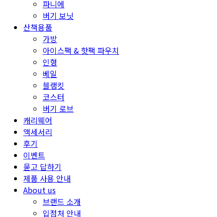
파니에
버기 보닛
산책용품
가방
아이스팩 & 핫팩 파우치
인형
베일
블랭킷
코스터
버기 로브
캐리웨어
액세서리
후기
이벤트
묻고 답하기
제품 사용 안내
About us
브랜드 소개
입점처 안내