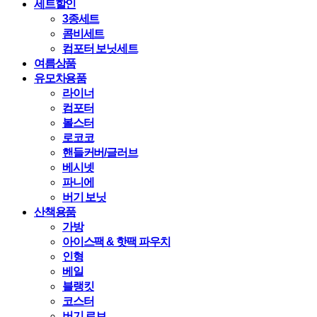
세트할인
3종세트
콤비세트
컴포터 보닛세트
여름상품
유모차용품
라이너
컴포터
볼스터
로코코
핸들커버/글러브
베시넷
파니에
버기 보닛
산책용품
가방
아이스팩 & 핫팩 파우치
인형
베일
블랭킷
코스터
버기 로브