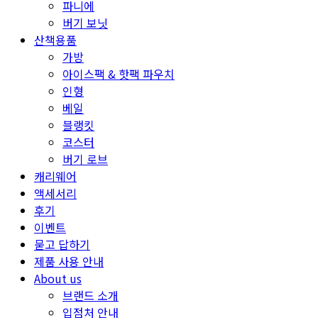
파니에
버기 보닛
산책용품
가방
아이스팩 & 핫팩 파우치
인형
베일
블랭킷
코스터
버기 로브
캐리웨어
액세서리
후기
이벤트
묻고 답하기
제품 사용 안내
About us
브랜드 소개
입점처 안내