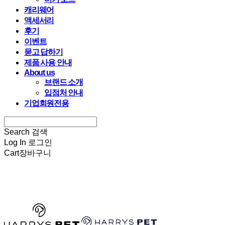
캐리웨어
액세서리
후기
이벤트
묻고 답하기
제품 사용 안내
About us
브랜드 소개
입점처 안내
기업회원전용
Search
검색
Log In
로그인
Cart
장바구니
HARRYSPET