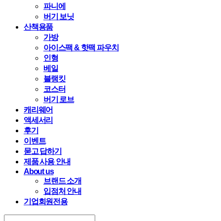
파니에
버기 보닛
산책용품
가방
아이스팩 & 핫팩 파우치
인형
베일
블랭킷
코스터
버기 로브
캐리웨어
액세서리
후기
이벤트
묻고 답하기
제품 사용 안내
About us
브랜드 소개
입점처 안내
기업회원전용