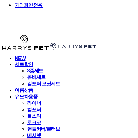
기업회원전용
HARRYSPET
NEW
세트할인
3종세트
콤비세트
컴포터 보닛세트
여름상품
유모차용품
라이너
컴포터
볼스터
로코코
핸들커버/글러브
베시넷