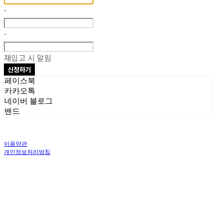
-
-
재입고 시 알림
신청하기
페이스북
카카오톡
네이버 블로그
밴드
이용약관
개인정보처리방침
사업자정보확인
상호: 주식회사 오브앤 | 대표: 유정훈 | 개인정보관리책임자: 정준영 | 전화: 070-
4458-1500 | 이메일: help@ummawa.com
주소: 서울특별시 금천구 가산디지털2로 98 | 사업자등록번호:
119-87-02147
| 통
신판매:
제2018-서울금천-1604호
| 호스팅제공자: (주)식스샵