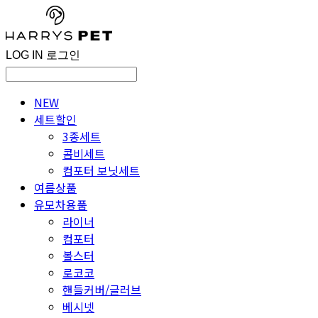
LOG IN
로그인
NEW
세트할인
3종세트
콤비세트
컴포터 보닛세트
여름상품
유모차용품
라이너
컴포터
볼스터
로코코
핸들커버/글러브
베시넷