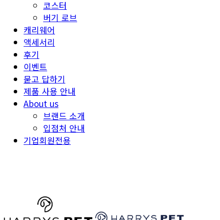
코스터
버기 로브
캐리웨어
액세서리
후기
이벤트
묻고 답하기
제품 사용 안내
About us
브랜드 소개
입점처 안내
기업회원전용
HARRYSPET