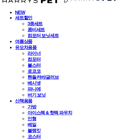
NEW
세트할인
3종세트
콤비세트
컴포터 보닛세트
여름상품
유모차용품
라이너
컴포터
볼스터
로코코
핸들커버/글러브
베시넷
파니에
버기 보닛
산책용품
가방
아이스팩 & 핫팩 파우치
인형
베일
블랭킷
코스터