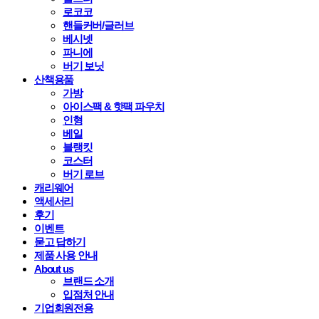
로코코
핸들커버/글러브
베시넷
파니에
버기 보닛
산책용품
가방
아이스팩 & 핫팩 파우치
인형
베일
블랭킷
코스터
버기 로브
캐리웨어
액세서리
후기
이벤트
묻고 답하기
제품 사용 안내
About us
브랜드 소개
입점처 안내
기업회원전용