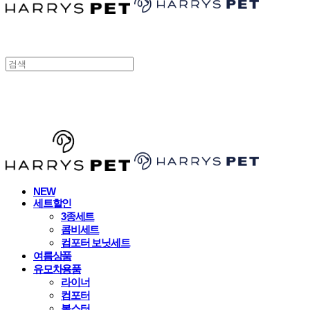
HARRYSPET
NEW
세트할인
3종세트
콤비세트
컴포터 보닛세트
여름상품
유모차용품
라이너
컴포터
볼스터