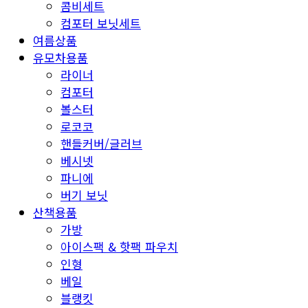
콤비세트
컴포터 보닛세트
여름상품
유모차용품
라이너
컴포터
볼스터
로코코
핸들커버/글러브
베시넷
파니에
버기 보닛
산책용품
가방
아이스팩 & 핫팩 파우치
인형
베일
블랭킷