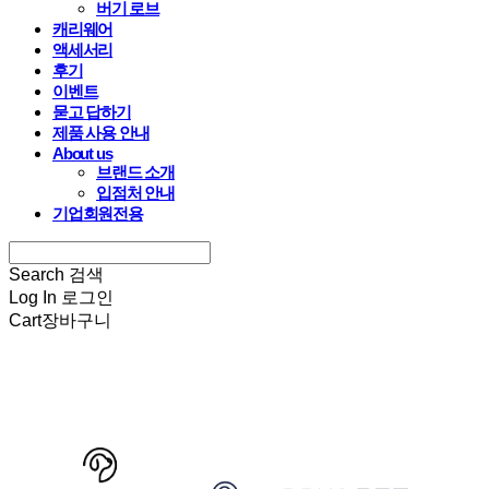
버기 로브
캐리웨어
액세서리
후기
이벤트
묻고 답하기
제품 사용 안내
About us
브랜드 소개
입점처 안내
기업회원전용
Search
검색
Log In
로그인
Cart
장바구니
HARRYSPET