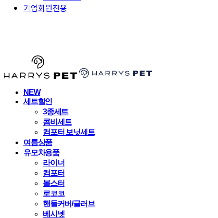
기업회원전용
HARRYSPET
NEW
세트할인
3종세트
콤비세트
컴포터 보닛세트
여름상품
유모차용품
라이너
컴포터
볼스터
로코코
핸들커버/글러브
베시넷