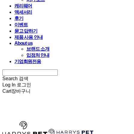
캐리웨어
액세서리
후기
이벤트
묻고 답하기
제품 사용 안내
About us
브랜드 소개
입점처 안내
기업회원전용
Search
검색
Log In
로그인
Cart
장바구니
HARRYSPET