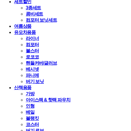
세트할인
3종세트
콤비세트
컴포터 보닛세트
여름상품
유모차용품
라이너
컴포터
볼스터
로코코
핸들커버/글러브
베시넷
파니에
버기 보닛
산책용품
가방
아이스팩 & 핫팩 파우치
인형
베일
블랭킷
코스터
버기 로브