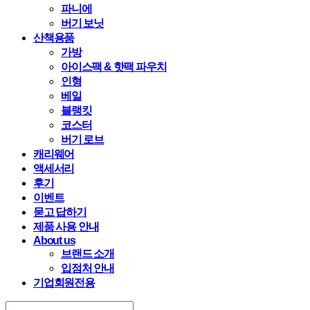
파니에
버기 보닛
산책용품
가방
아이스팩 & 핫팩 파우치
인형
베일
블랭킷
코스터
버기 로브
캐리웨어
액세서리
후기
이벤트
묻고 답하기
제품 사용 안내
About us
브랜드 소개
입점처 안내
기업회원전용