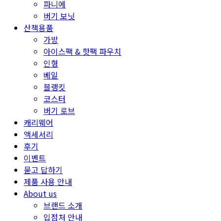
파니에
버기 보닛
산책용품
가방
아이스팩 & 핫팩 파우치
인형
베일
블랭킷
코스터
버기 로브
캐리웨어
액세서리
후기
이벤트
묻고 답하기
제품 사용 안내
About us
브랜드 소개
입점처 안내