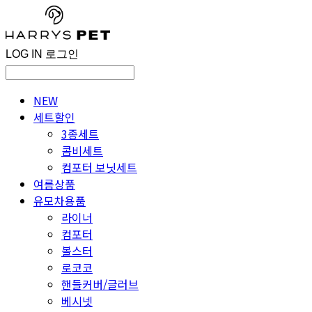
LOG IN
로그인
NEW
세트할인
3종세트
콤비세트
컴포터 보닛세트
여름상품
유모차용품
라이너
컴포터
볼스터
로코코
핸들커버/글러브
베시넷