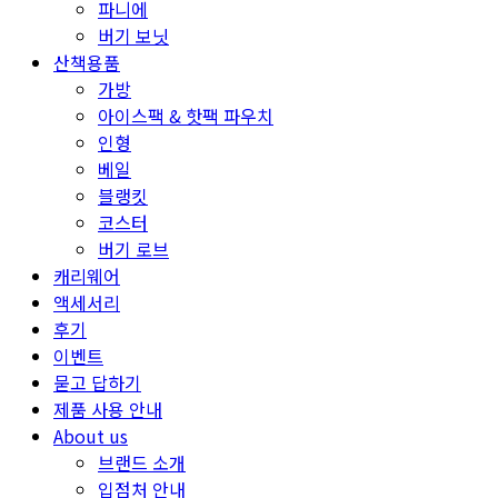
파니에
버기 보닛
산책용품
가방
아이스팩 & 핫팩 파우치
인형
베일
블랭킷
코스터
버기 로브
캐리웨어
액세서리
후기
이벤트
묻고 답하기
제품 사용 안내
About us
브랜드 소개
입점처 안내