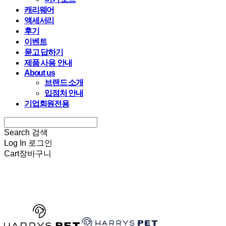
캐리웨어
액세서리
후기
이벤트
묻고 답하기
제품 사용 안내
About us
브랜드 소개
입점처 안내
기업회원전용
Search
검색
Log In
로그인
Cart
장바구니
HARRYSPET