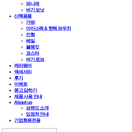
파니에
버기 보닛
산책용품
가방
아이스팩 & 핫팩 파우치
인형
베일
블랭킷
코스터
버기 로브
캐리웨어
액세서리
후기
이벤트
묻고 답하기
제품 사용 안내
About us
브랜드 소개
입점처 안내
기업회원전용