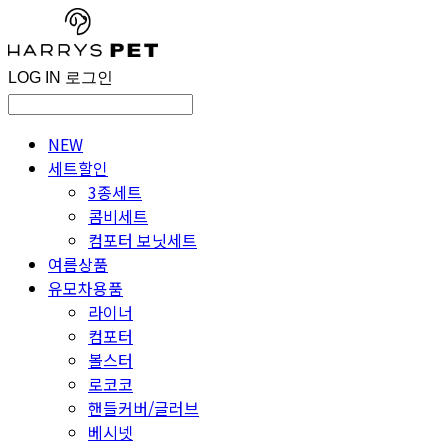
LOG IN
로그인
NEW
세트할인
3종세트
콤비세트
컴포터 보닛세트
여름상품
유모차용품
라이너
컴포터
볼스터
로코코
핸들커버/글러브
베시넷