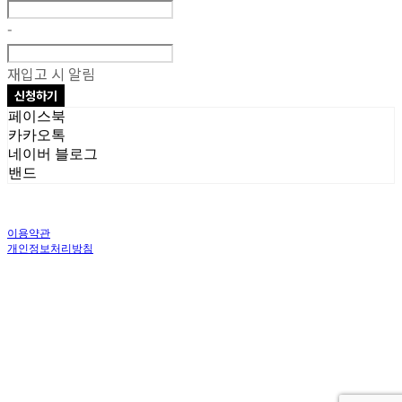
-
재입고 시 알림
신청하기
페이스북
카카오톡
네이버 블로그
밴드
이용약관
개인정보처리방침
사업자정보확인
상호: 주식회사 오브앤 | 대표: 유정훈 | 개인정보관리책임자: 정준영 | 전화: 070-
4458-1500 | 이메일: help@ummawa.com
주소: 서울특별시 금천구 가산디지털2로 98 | 사업자등록번호:
119-87-02147
| 통
신판매:
제2018-서울금천-1604호
| 호스팅제공자: (주)식스샵