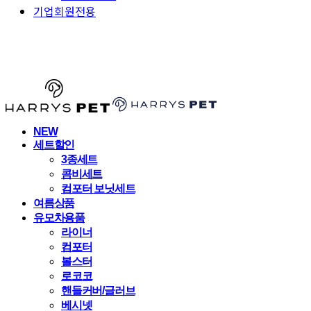
기업회원전용
HARRYSPET
NEW
세트할인
3종세트
콤비세트
컴포터 보닛세트
여름상품
유모차용품
라이너
컴포터
볼스터
로코코
핸들커버/글러브
베시넷