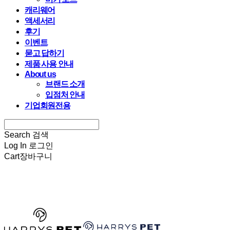
캐리웨어
액세서리
후기
이벤트
묻고 답하기
제품 사용 안내
About us
브랜드 소개
입점처 안내
기업회원전용
Search
검색
Log In
로그인
Cart
장바구니
HARRYSPET