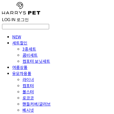
LOG IN
로그인
NEW
세트할인
3종세트
콤비세트
컴포터 보닛세트
여름상품
유모차용품
라이너
컴포터
볼스터
로코코
핸들커버/글러브
베시넷