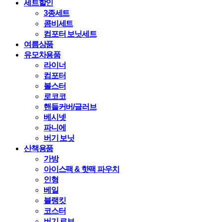
세트할인
3종세트
콤비세트
컴포터 보닛세트
여름상품
유모차용품
라이너
컴포터
볼스터
로코코
핸들커버/글러브
베시넷
파니에
버기 보닛
산책용품
가방
아이스팩 & 핫팩 파우치
인형
베일
블랭킷
코스터
버기 로브