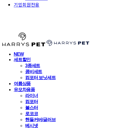
기업회원전용
HARRYSPET
NEW
세트할인
3종세트
콤비세트
컴포터 보닛세트
여름상품
유모차용품
라이너
컴포터
볼스터
로코코
핸들커버/글러브
베시넷