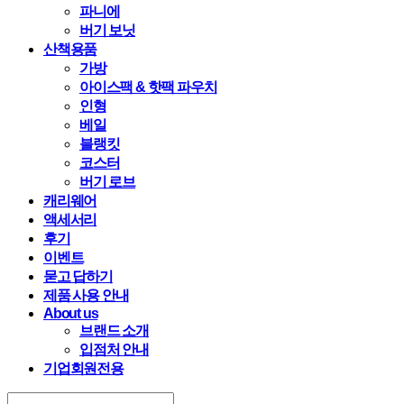
파니에
버기 보닛
산책용품
가방
아이스팩 & 핫팩 파우치
인형
베일
블랭킷
코스터
버기 로브
캐리웨어
액세서리
후기
이벤트
묻고 답하기
제품 사용 안내
About us
브랜드 소개
입점처 안내
기업회원전용