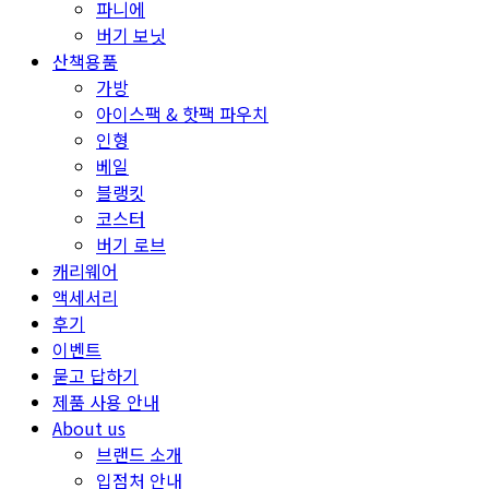
파니에
버기 보닛
산책용품
가방
아이스팩 & 핫팩 파우치
인형
베일
블랭킷
코스터
버기 로브
캐리웨어
액세서리
후기
이벤트
묻고 답하기
제품 사용 안내
About us
브랜드 소개
입점처 안내