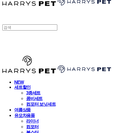
HARRYSPET
NEW
세트할인
3종세트
콤비세트
컴포터 보닛세트
여름상품
유모차용품
라이너
컴포터
볼스터