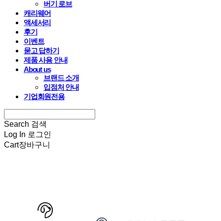
버기 로브
캐리웨어
액세서리
후기
이벤트
묻고 답하기
제품 사용 안내
About us
브랜드 소개
입점처 안내
기업회원전용
Search
검색
Log In
로그인
Cart
장바구니
HARRYSPET