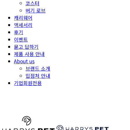
코스터
버기 로브
캐리웨어
액세서리
후기
이벤트
묻고 답하기
제품 사용 안내
About us
브랜드 소개
입점처 안내
기업회원전용
HARRYSPET