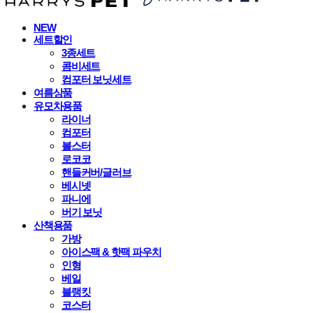
NEW
세트할인
3종세트
콤비세트
컴포터 보닛세트
여름상품
유모차용품
라이너
컴포터
볼스터
로코코
핸들커버/글러브
베시넷
파니에
버기 보닛
산책용품
가방
아이스팩 & 핫팩 파우치
인형
베일
블랭킷
코스터