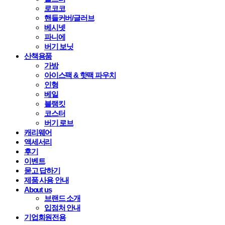
로코코
핸들커버/글러브
베시넷
파니에
버기 보닛
산책용품
가방
아이스팩 & 핫팩 파우치
인형
베일
블랭킷
코스터
버기 로브
캐리웨어
액세서리
후기
이벤트
묻고 답하기
제품 사용 안내
About us
브랜드 소개
입점처 안내
기업회원전용