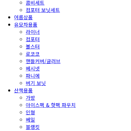
콤비세트
컴포터 보닛세트
여름상품
유모차용품
라이너
컴포터
볼스터
로코코
핸들커버/글러브
베시넷
파니에
버기 보닛
산책용품
가방
아이스팩 & 핫팩 파우치
인형
베일
블랭킷