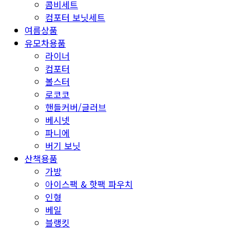
콤비세트
컴포터 보닛세트
여름상품
유모차용품
라이너
컴포터
볼스터
로코코
핸들커버/글러브
베시넷
파니에
버기 보닛
산책용품
가방
아이스팩 & 핫팩 파우치
인형
베일
블랭킷