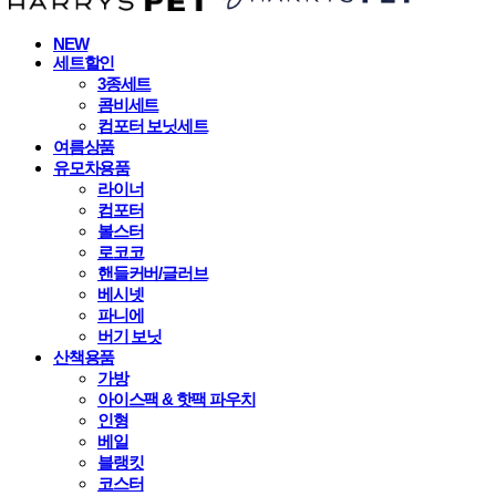
NEW
세트할인
3종세트
콤비세트
컴포터 보닛세트
여름상품
유모차용품
라이너
컴포터
볼스터
로코코
핸들커버/글러브
베시넷
파니에
버기 보닛
산책용품
가방
아이스팩 & 핫팩 파우치
인형
베일
블랭킷
코스터