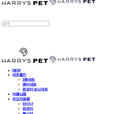
HARRYSPET
NEW
세트할인
3종세트
콤비세트
컴포터 보닛세트
여름상품
유모차용품
라이너
컴포터
볼스터