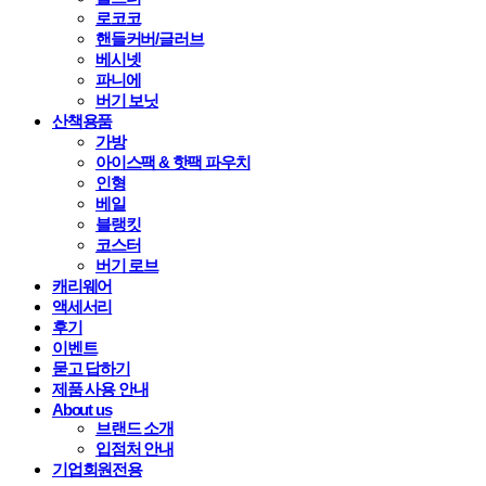
로코코
핸들커버/글러브
베시넷
파니에
버기 보닛
산책용품
가방
아이스팩 & 핫팩 파우치
인형
베일
블랭킷
코스터
버기 로브
캐리웨어
액세서리
후기
이벤트
묻고 답하기
제품 사용 안내
About us
브랜드 소개
입점처 안내
기업회원전용