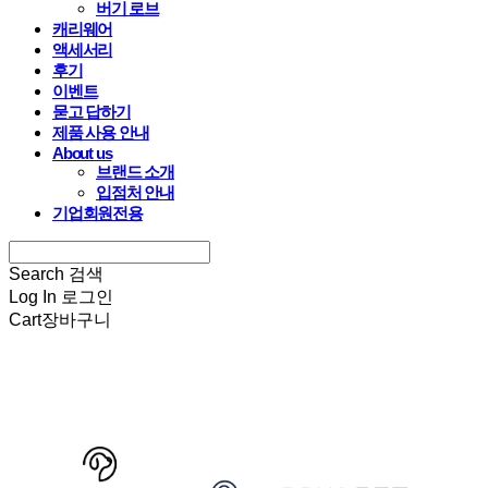
버기 로브
캐리웨어
액세서리
후기
이벤트
묻고 답하기
제품 사용 안내
About us
브랜드 소개
입점처 안내
기업회원전용
Search
검색
Log In
로그인
Cart
장바구니
HARRYSPET