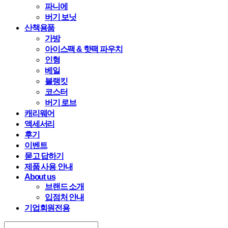
파니에
버기 보닛
산책용품
가방
아이스팩 & 핫팩 파우치
인형
베일
블랭킷
코스터
버기 로브
캐리웨어
액세서리
후기
이벤트
묻고 답하기
제품 사용 안내
About us
브랜드 소개
입점처 안내
기업회원전용