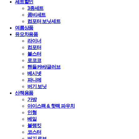
세트할인
3종세트
콤비세트
컴포터 보닛세트
여름상품
유모차용품
라이너
컴포터
볼스터
로코코
핸들커버/글러브
베시넷
파니에
버기 보닛
산책용품
가방
아이스팩 & 핫팩 파우치
인형
베일
블랭킷
코스터
버기 로브