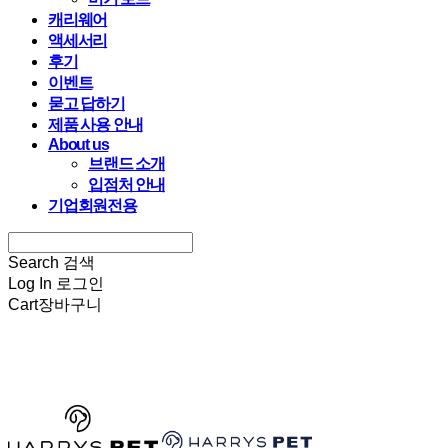
캐리웨어
액세서리
후기
이벤트
묻고 답하기
제품 사용 안내
About us
브랜드 소개
입점처 안내
기업회원전용
Search
검색
Log In
로그인
Cart
장바구니
HARRYSPET