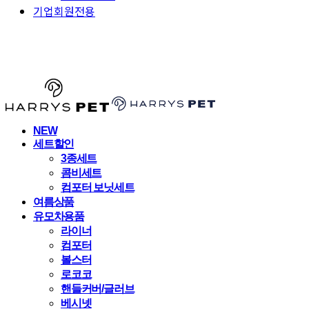
기업회원전용
HARRYSPET
NEW
세트할인
3종세트
콤비세트
컴포터 보닛세트
여름상품
유모차용품
라이너
컴포터
볼스터
로코코
핸들커버/글러브
베시넷