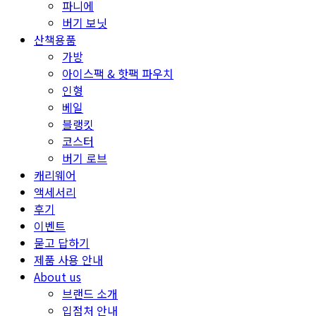
파니에
버기 보닛
산책용품
가방
아이스팩 & 핫팩 파우치
인형
베일
블랭킷
코스터
버기 로브
캐리웨어
액세서리
후기
이벤트
묻고 답하기
제품 사용 안내
About us
브랜드 소개
입점처 안내