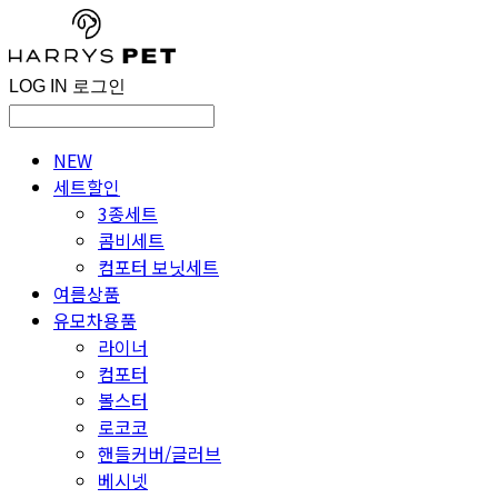
LOG IN
로그인
NEW
세트할인
3종세트
콤비세트
컴포터 보닛세트
여름상품
유모차용품
라이너
컴포터
볼스터
로코코
핸들커버/글러브
베시넷