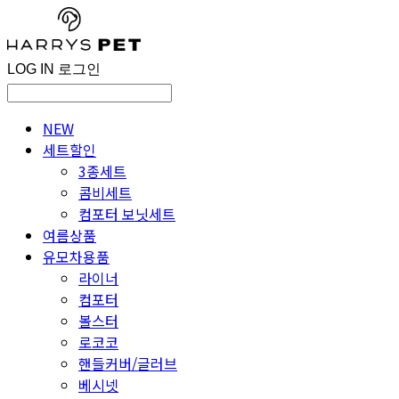
LOG IN
로그인
NEW
세트할인
3종세트
콤비세트
컴포터 보닛세트
여름상품
유모차용품
라이너
컴포터
볼스터
로코코
핸들커버/글러브
베시넷