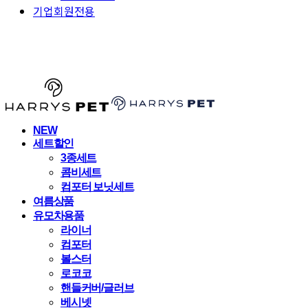
기업회원전용
HARRYSPET
NEW
세트할인
3종세트
콤비세트
컴포터 보닛세트
여름상품
유모차용품
라이너
컴포터
볼스터
로코코
핸들커버/글러브
베시넷