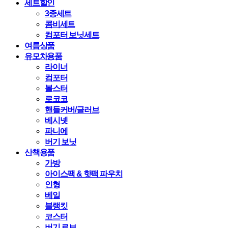
세트할인
3종세트
콤비세트
컴포터 보닛세트
여름상품
유모차용품
라이너
컴포터
볼스터
로코코
핸들커버/글러브
베시넷
파니에
버기 보닛
산책용품
가방
아이스팩 & 핫팩 파우치
인형
베일
블랭킷
코스터
버기 로브