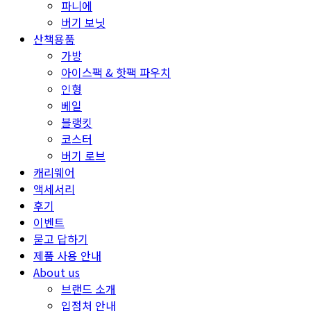
파니에
버기 보닛
산책용품
가방
아이스팩 & 핫팩 파우치
인형
베일
블랭킷
코스터
버기 로브
캐리웨어
액세서리
후기
이벤트
묻고 답하기
제품 사용 안내
About us
브랜드 소개
입점처 안내