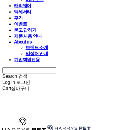
캐리웨어
액세서리
후기
이벤트
묻고 답하기
제품 사용 안내
About us
브랜드 소개
입점처 안내
기업회원전용
Search
검색
Log In
로그인
Cart
장바구니
HARRYSPET