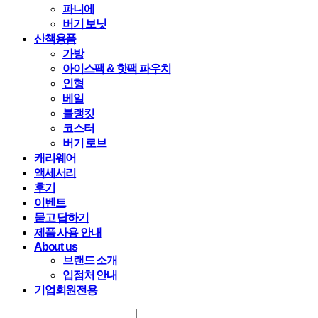
파니에
버기 보닛
산책용품
가방
아이스팩 & 핫팩 파우치
인형
베일
블랭킷
코스터
버기 로브
캐리웨어
액세서리
후기
이벤트
묻고 답하기
제품 사용 안내
About us
브랜드 소개
입점처 안내
기업회원전용