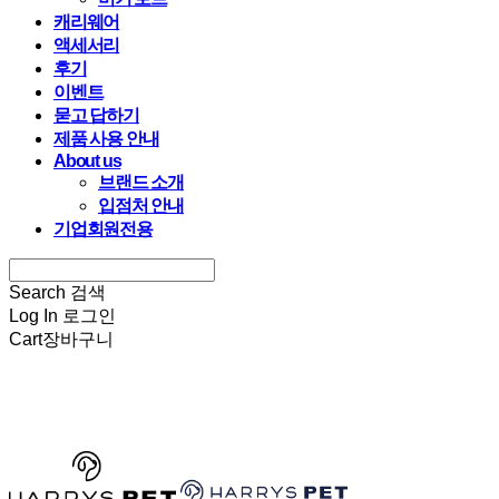
캐리웨어
액세서리
후기
이벤트
묻고 답하기
제품 사용 안내
About us
브랜드 소개
입점처 안내
기업회원전용
Search
검색
Log In
로그인
Cart
장바구니
HARRYSPET