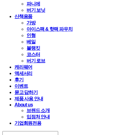
파니에
버기 보닛
산책용품
가방
아이스팩 & 핫팩 파우치
인형
베일
블랭킷
코스터
버기 로브
캐리웨어
액세서리
후기
이벤트
묻고 답하기
제품 사용 안내
About us
브랜드 소개
입점처 안내
기업회원전용