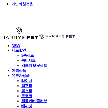
기업회원전용
HARRYSPET
NEW
세트할인
3종세트
콤비세트
컴포터 보닛세트
여름상품
유모차용품
라이너
컴포터
볼스터
로코코
핸들커버/글러브
베시넷