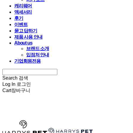
캐리웨어
액세서리
후기
이벤트
묻고 답하기
제품 사용 안내
About us
브랜드 소개
입점처 안내
기업회원전용
Search
검색
Log In
로그인
Cart
장바구니
HARRYSPET