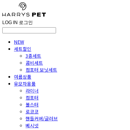
LOG IN
로그인
NEW
세트할인
3종세트
콤비세트
컴포터 보닛세트
여름상품
유모차용품
라이너
컴포터
볼스터
로코코
핸들커버/글러브
베시넷