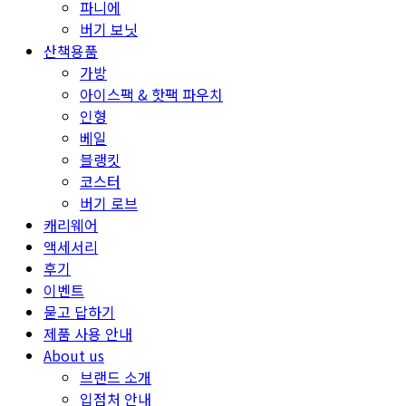
파니에
버기 보닛
산책용품
가방
아이스팩 & 핫팩 파우치
인형
베일
블랭킷
코스터
버기 로브
캐리웨어
액세서리
후기
이벤트
묻고 답하기
제품 사용 안내
About us
브랜드 소개
입점처 안내