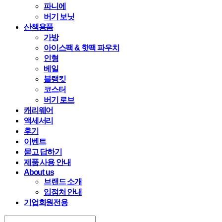
파니에
버기 보닛
산책용품
가방
아이스팩 & 핫팩 파우치
인형
베일
블랭킷
코스터
버기 로브
캐리웨어
액세서리
후기
이벤트
묻고 답하기
제품 사용 안내
About us
브랜드 소개
입점처 안내
기업회원전용