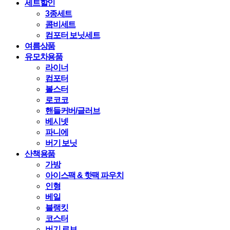
세트할인
3종세트
콤비세트
컴포터 보닛세트
여름상품
유모차용품
라이너
컴포터
볼스터
로코코
핸들커버/글러브
베시넷
파니에
버기 보닛
산책용품
가방
아이스팩 & 핫팩 파우치
인형
베일
블랭킷
코스터
버기 로브