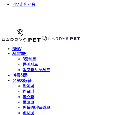
기업회원전용
HARRYSPET
NEW
세트할인
3종세트
콤비세트
컴포터 보닛세트
여름상품
유모차용품
라이너
컴포터
볼스터
로코코
핸들커버/글러브
베시넷