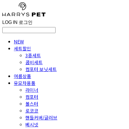
LOG IN
로그인
NEW
세트할인
3종세트
콤비세트
컴포터 보닛세트
여름상품
유모차용품
라이너
컴포터
볼스터
로코코
핸들커버/글러브
베시넷