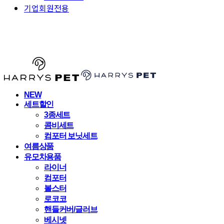
기업회원전용
HARRYSPET
NEW
세트할인
3종세트
콤비세트
컴포터 보닛세트
여름상품
유모차용품
라이너
컴포터
볼스터
로코코
핸들커버/글러브
베시넷