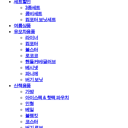
세트할인
3종세트
콤비세트
컴포터 보닛세트
여름상품
유모차용품
라이너
컴포터
볼스터
로코코
핸들커버/글러브
베시넷
파니에
버기 보닛
산책용품
가방
아이스팩 & 핫팩 파우치
인형
베일
블랭킷
코스터
버기 로브