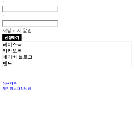
-
-
재입고 시 알림
신청하기
페이스북
카카오톡
네이버 블로그
밴드
이용약관
개인정보처리방침
사업자정보확인
상호: 주식회사 오브앤 | 대표: 유정훈 | 개인정보관리책임자: 정준영 | 전화: 070-
4458-1500 | 이메일: help@ummawa.com
주소: 서울특별시 금천구 가산디지털2로 98 | 사업자등록번호:
119-87-02147
| 통
신판매:
제2018-서울금천-1604호
| 호스팅제공자: (주)식스샵