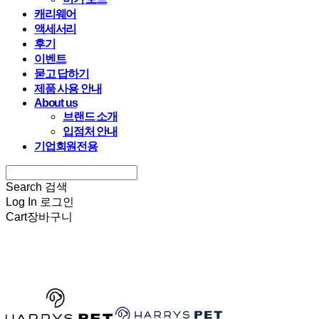
캐리웨어
액세서리
후기
이벤트
묻고 답하기
제품 사용 안내
About us
브랜드 소개
입점처 안내
기업회원전용
Search
검색
Log In
로그인
Cart
장바구니
HARRYSPET