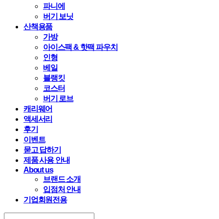
파니에
버기 보닛
산책용품
가방
아이스팩 & 핫팩 파우치
인형
베일
블랭킷
코스터
버기 로브
캐리웨어
액세서리
후기
이벤트
묻고 답하기
제품 사용 안내
About us
브랜드 소개
입점처 안내
기업회원전용