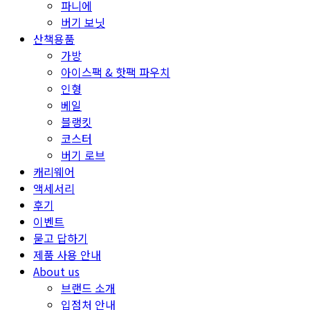
파니에
버기 보닛
산책용품
가방
아이스팩 & 핫팩 파우치
인형
베일
블랭킷
코스터
버기 로브
캐리웨어
액세서리
후기
이벤트
묻고 답하기
제품 사용 안내
About us
브랜드 소개
입점처 안내