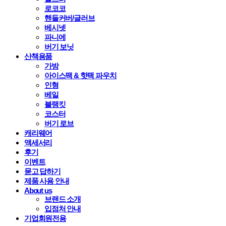
로코코
핸들커버/글러브
베시넷
파니에
버기 보닛
산책용품
가방
아이스팩 & 핫팩 파우치
인형
베일
블랭킷
코스터
버기 로브
캐리웨어
액세서리
후기
이벤트
묻고 답하기
제품 사용 안내
About us
브랜드 소개
입점처 안내
기업회원전용