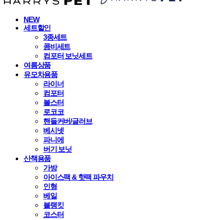
NEW
세트할인
3종세트
콤비세트
컴포터 보닛세트
여름상품
유모차용품
라이너
컴포터
볼스터
로코코
핸들커버/글러브
베시넷
파니에
버기 보닛
산책용품
가방
아이스팩 & 핫팩 파우치
인형
베일
블랭킷
코스터