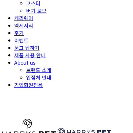
코스터
버기 로브
캐리웨어
액세서리
후기
이벤트
묻고 답하기
제품 사용 안내
About us
브랜드 소개
입점처 안내
기업회원전용
HARRYSPET