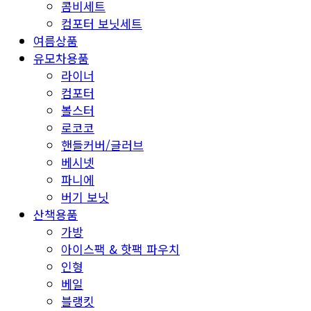
콤비세트
컴포터 보닛세트
여름상품
유모차용품
라이너
컴포터
볼스터
로코코
핸들커버/글러브
베시넷
파니에
버기 보닛
산책용품
가방
아이스팩 & 핫팩 파우치
인형
베일
블랭킷