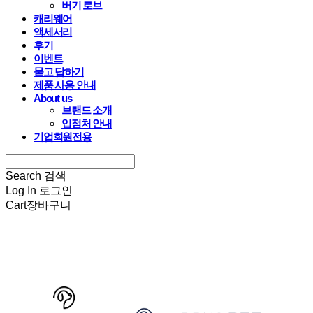
버기 로브
캐리웨어
액세서리
후기
이벤트
묻고 답하기
제품 사용 안내
About us
브랜드 소개
입점처 안내
기업회원전용
Search
검색
Log In
로그인
Cart
장바구니
HARRYSPET