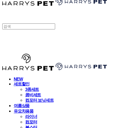
HARRYSPET
NEW
세트할인
3종세트
콤비세트
컴포터 보닛세트
여름상품
유모차용품
라이너
컴포터
볼스터