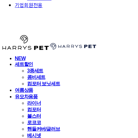
기업회원전용
HARRYSPET
NEW
세트할인
3종세트
콤비세트
컴포터 보닛세트
여름상품
유모차용품
라이너
컴포터
볼스터
로코코
핸들커버/글러브
베시넷