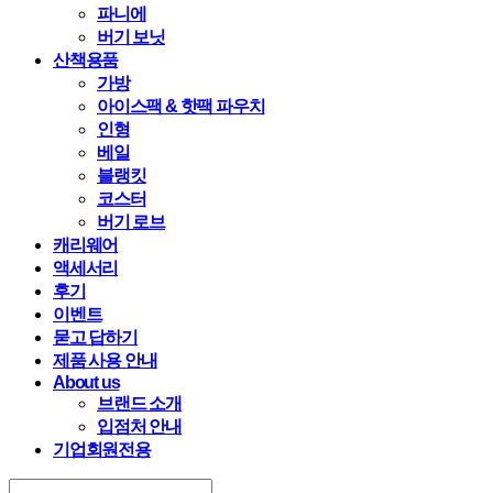
파니에
버기 보닛
산책용품
가방
아이스팩 & 핫팩 파우치
인형
베일
블랭킷
코스터
버기 로브
캐리웨어
액세서리
후기
이벤트
묻고 답하기
제품 사용 안내
About us
브랜드 소개
입점처 안내
기업회원전용