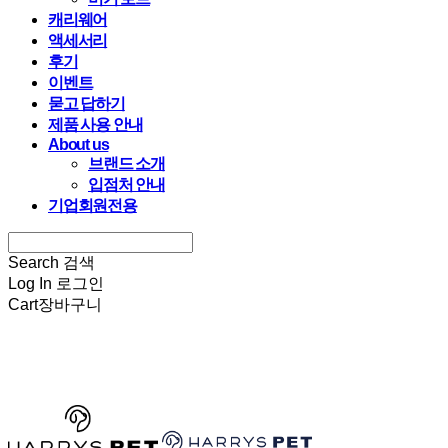
캐리웨어
액세서리
후기
이벤트
묻고 답하기
제품 사용 안내
About us
브랜드 소개
입점처 안내
기업회원전용
Search
검색
Log In
로그인
Cart
장바구니
HARRYSPET