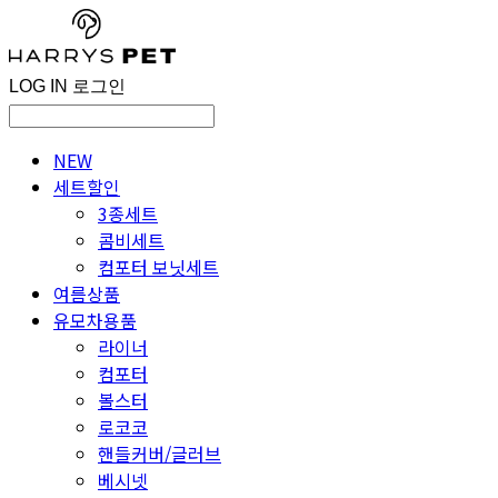
LOG IN
로그인
NEW
세트할인
3종세트
콤비세트
컴포터 보닛세트
여름상품
유모차용품
라이너
컴포터
볼스터
로코코
핸들커버/글러브
베시넷