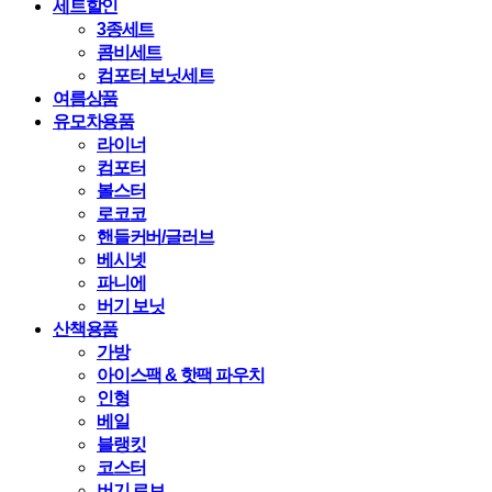
세트할인
3종세트
콤비세트
컴포터 보닛세트
여름상품
유모차용품
라이너
컴포터
볼스터
로코코
핸들커버/글러브
베시넷
파니에
버기 보닛
산책용품
가방
아이스팩 & 핫팩 파우치
인형
베일
블랭킷
코스터
버기 로브