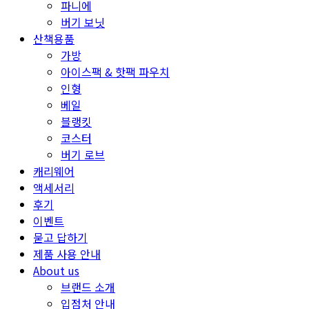
파니에
버기 보닛
산책용품
가방
아이스팩 & 핫팩 파우치
인형
베일
블랭킷
코스터
버기 로브
캐리웨어
액세서리
후기
이벤트
묻고 답하기
제품 사용 안내
About us
브랜드 소개
입점처 안내