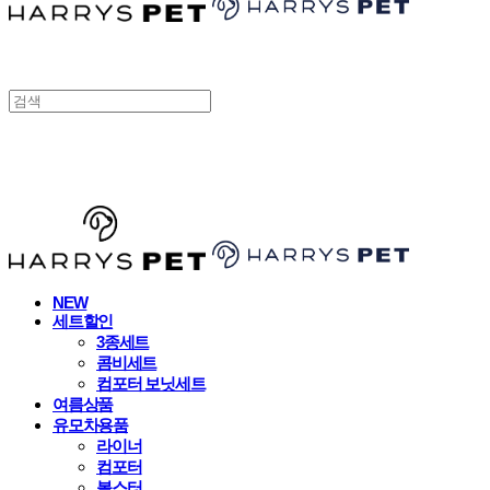
HARRYSPET
NEW
세트할인
3종세트
콤비세트
컴포터 보닛세트
여름상품
유모차용품
라이너
컴포터
볼스터