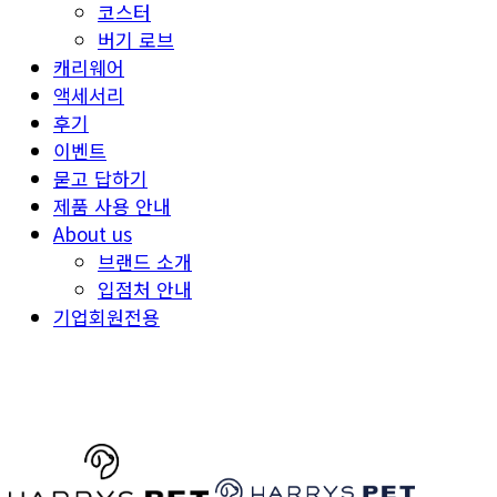
코스터
버기 로브
캐리웨어
액세서리
후기
이벤트
묻고 답하기
제품 사용 안내
About us
브랜드 소개
입점처 안내
기업회원전용
HARRYSPET