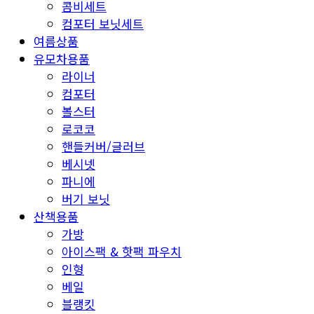
콤비세트
컴포터 보닛세트
여름상품
유모차용품
라이너
컴포터
볼스터
로코코
핸들커버/글러브
베시넷
파니에
버기 보닛
산책용품
가방
아이스팩 & 핫팩 파우치
인형
베일
블랭킷