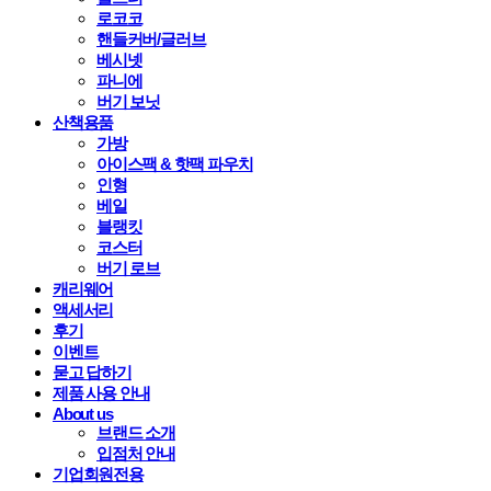
로코코
핸들커버/글러브
베시넷
파니에
버기 보닛
산책용품
가방
아이스팩 & 핫팩 파우치
인형
베일
블랭킷
코스터
버기 로브
캐리웨어
액세서리
후기
이벤트
묻고 답하기
제품 사용 안내
About us
브랜드 소개
입점처 안내
기업회원전용