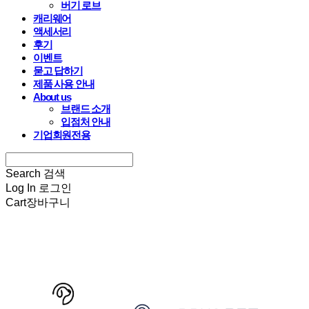
버기 로브
캐리웨어
액세서리
후기
이벤트
묻고 답하기
제품 사용 안내
About us
브랜드 소개
입점처 안내
기업회원전용
Search
검색
Log In
로그인
Cart
장바구니
HARRYSPET