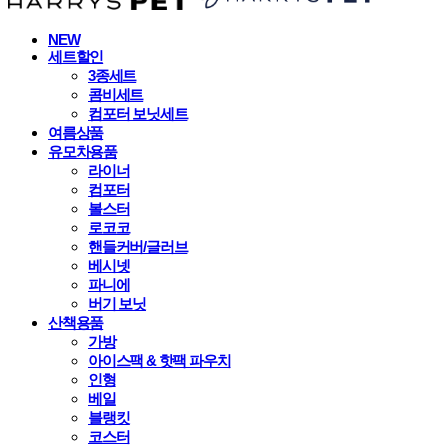
NEW
세트할인
3종세트
콤비세트
컴포터 보닛세트
여름상품
유모차용품
라이너
컴포터
볼스터
로코코
핸들커버/글러브
베시넷
파니에
버기 보닛
산책용품
가방
아이스팩 & 핫팩 파우치
인형
베일
블랭킷
코스터