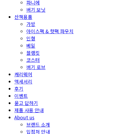
파니에
버기 보닛
산책용품
가방
아이스팩 & 핫팩 파우치
인형
베일
블랭킷
코스터
버기 로브
캐리웨어
액세서리
후기
이벤트
묻고 답하기
제품 사용 안내
About us
브랜드 소개
입점처 안내