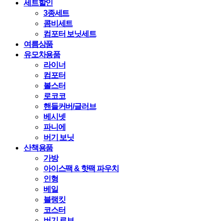
세트할인
3종세트
콤비세트
컴포터 보닛세트
여름상품
유모차용품
라이너
컴포터
볼스터
로코코
핸들커버/글러브
베시넷
파니에
버기 보닛
산책용품
가방
아이스팩 & 핫팩 파우치
인형
베일
블랭킷
코스터
버기 로브