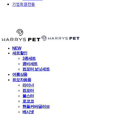
기업회원전용
HARRYSPET
NEW
세트할인
3종세트
콤비세트
컴포터 보닛세트
여름상품
유모차용품
라이너
컴포터
볼스터
로코코
핸들커버/글러브
베시넷