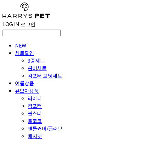
LOG IN
로그인
NEW
세트할인
3종세트
콤비세트
컴포터 보닛세트
여름상품
유모차용품
라이너
컴포터
볼스터
로코코
핸들커버/글러브
베시넷