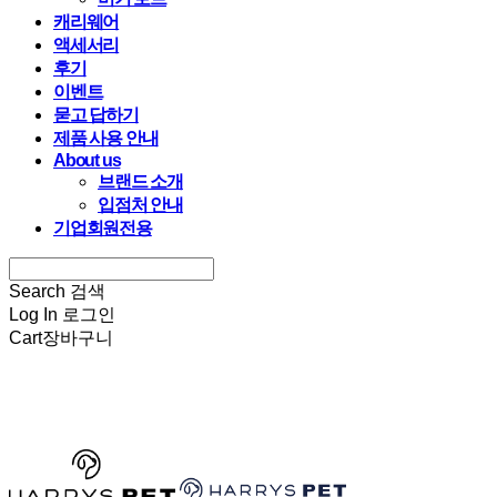
캐리웨어
액세서리
후기
이벤트
묻고 답하기
제품 사용 안내
About us
브랜드 소개
입점처 안내
기업회원전용
Search
검색
Log In
로그인
Cart
장바구니
HARRYSPET