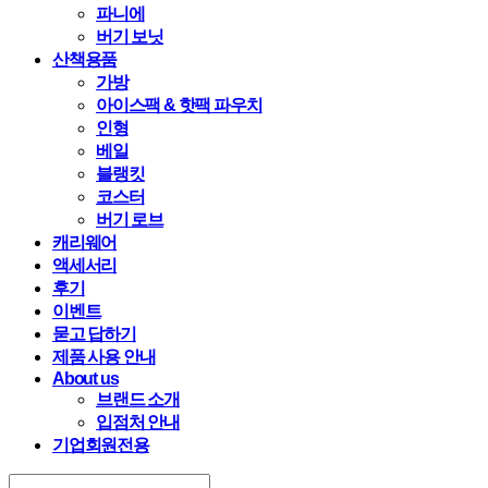
파니에
버기 보닛
산책용품
가방
아이스팩 & 핫팩 파우치
인형
베일
블랭킷
코스터
버기 로브
캐리웨어
액세서리
후기
이벤트
묻고 답하기
제품 사용 안내
About us
브랜드 소개
입점처 안내
기업회원전용