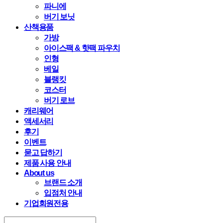
파니에
버기 보닛
산책용품
가방
아이스팩 & 핫팩 파우치
인형
베일
블랭킷
코스터
버기 로브
캐리웨어
액세서리
후기
이벤트
묻고 답하기
제품 사용 안내
About us
브랜드 소개
입점처 안내
기업회원전용