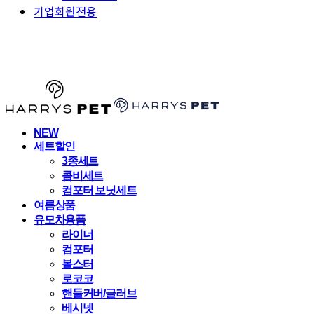
기업회원전용
HARRYSPET
NEW
세트할인
3종세트
콤비세트
컴포터 보닛세트
여름상품
유모차용품
라이너
컴포터
볼스터
로코코
핸들커버/글러브
베시넷