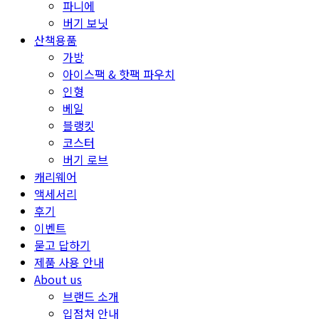
파니에
버기 보닛
산책용품
가방
아이스팩 & 핫팩 파우치
인형
베일
블랭킷
코스터
버기 로브
캐리웨어
액세서리
후기
이벤트
묻고 답하기
제품 사용 안내
About us
브랜드 소개
입점처 안내