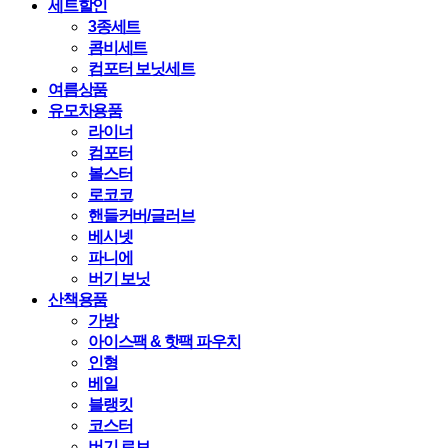
세트할인
3종세트
콤비세트
컴포터 보닛세트
여름상품
유모차용품
라이너
컴포터
볼스터
로코코
핸들커버/글러브
베시넷
파니에
버기 보닛
산책용품
가방
아이스팩 & 핫팩 파우치
인형
베일
블랭킷
코스터
버기 로브