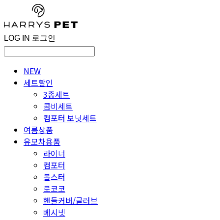
LOG IN
로그인
NEW
세트할인
3종세트
콤비세트
컴포터 보닛세트
여름상품
유모차용품
라이너
컴포터
볼스터
로코코
핸들커버/글러브
베시넷