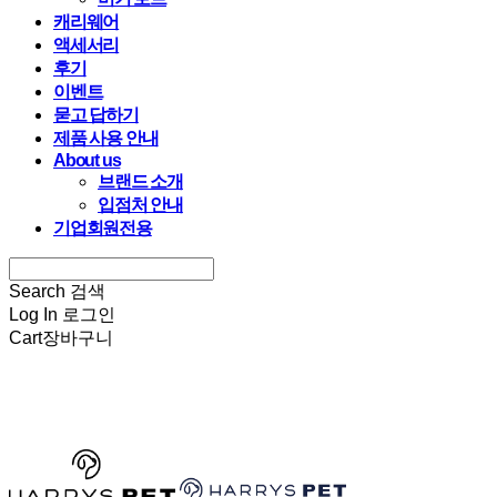
캐리웨어
액세서리
후기
이벤트
묻고 답하기
제품 사용 안내
About us
브랜드 소개
입점처 안내
기업회원전용
Search
검색
Log In
로그인
Cart
장바구니
HARRYSPET