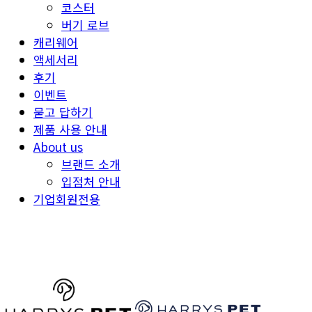
코스터
버기 로브
캐리웨어
액세서리
후기
이벤트
묻고 답하기
제품 사용 안내
About us
브랜드 소개
입점처 안내
기업회원전용
HARRYSPET