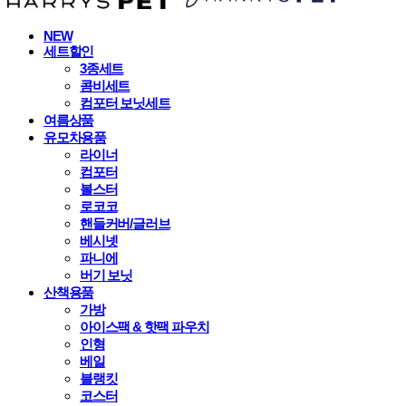
NEW
세트할인
3종세트
콤비세트
컴포터 보닛세트
여름상품
유모차용품
라이너
컴포터
볼스터
로코코
핸들커버/글러브
베시넷
파니에
버기 보닛
산책용품
가방
아이스팩 & 핫팩 파우치
인형
베일
블랭킷
코스터