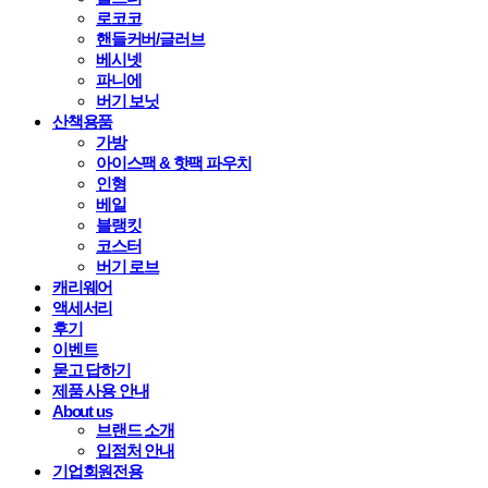
로코코
핸들커버/글러브
베시넷
파니에
버기 보닛
산책용품
가방
아이스팩 & 핫팩 파우치
인형
베일
블랭킷
코스터
버기 로브
캐리웨어
액세서리
후기
이벤트
묻고 답하기
제품 사용 안내
About us
브랜드 소개
입점처 안내
기업회원전용