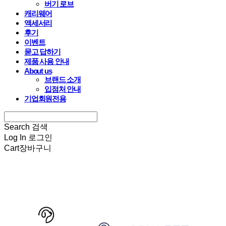
버기 로브
캐리웨어
액세서리
후기
이벤트
묻고 답하기
제품 사용 안내
About us
브랜드 소개
입점처 안내
기업회원전용
Search
검색
Log In
로그인
Cart
장바구니
HARRYSPET