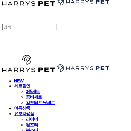
HARRYSPET
NEW
세트할인
3종세트
콤비세트
컴포터 보닛세트
여름상품
유모차용품
라이너
컴포터
볼스터