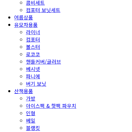
콤비세트
컴포터 보닛세트
여름상품
유모차용품
라이너
컴포터
볼스터
로코코
핸들커버/글러브
베시넷
파니에
버기 보닛
산책용품
가방
아이스팩 & 핫팩 파우치
인형
베일
블랭킷