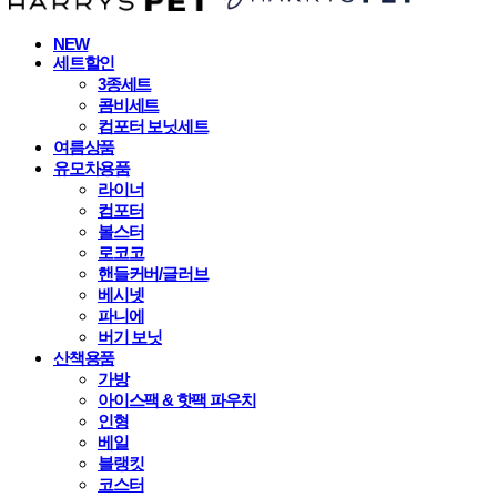
NEW
세트할인
3종세트
콤비세트
컴포터 보닛세트
여름상품
유모차용품
라이너
컴포터
볼스터
로코코
핸들커버/글러브
베시넷
파니에
버기 보닛
산책용품
가방
아이스팩 & 핫팩 파우치
인형
베일
블랭킷
코스터