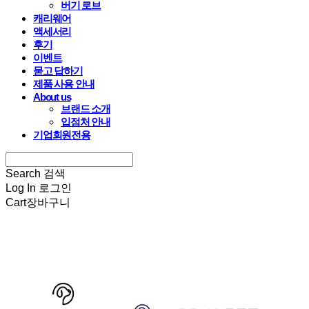
버기 로브
캐리웨어
액세서리
후기
이벤트
묻고 답하기
제품 사용 안내
About us
브랜드 소개
입점처 안내
기업회원전용
Search
검색
Log In
로그인
Cart
장바구니
HARRYSPET