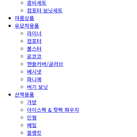
콤비세트
컴포터 보닛세트
여름상품
유모차용품
라이너
컴포터
볼스터
로코코
핸들커버/글러브
베시넷
파니에
버기 보닛
산책용품
가방
아이스팩 & 핫팩 파우치
인형
베일
블랭킷