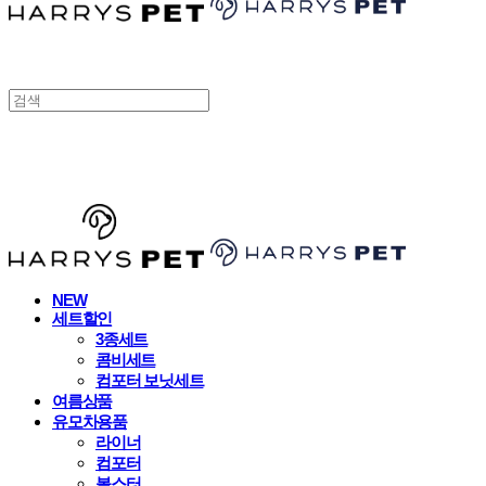
HARRYSPET
NEW
세트할인
3종세트
콤비세트
컴포터 보닛세트
여름상품
유모차용품
라이너
컴포터
볼스터