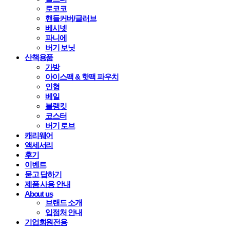
로코코
핸들커버/글러브
베시넷
파니에
버기 보닛
산책용품
가방
아이스팩 & 핫팩 파우치
인형
베일
블랭킷
코스터
버기 로브
캐리웨어
액세서리
후기
이벤트
묻고 답하기
제품 사용 안내
About us
브랜드 소개
입점처 안내
기업회원전용