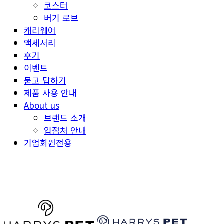
코스터
버기 로브
캐리웨어
액세서리
후기
이벤트
묻고 답하기
제품 사용 안내
About us
브랜드 소개
입점처 안내
기업회원전용
HARRYSPET