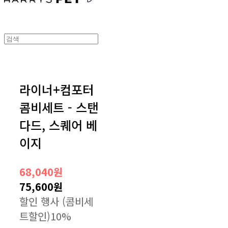
라이너+컴포터
콤비세트 - 스탠
다드, 스퀘어 베
이지
68,040원
75,600원
할인 행사 (콤비세
트할인)
10%