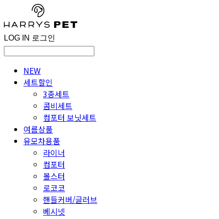
LOG IN
로그인
NEW
세트할인
3종세트
콤비세트
컴포터 보닛세트
여름상품
유모차용품
라이너
컴포터
볼스터
로코코
핸들커버/글러브
베시넷