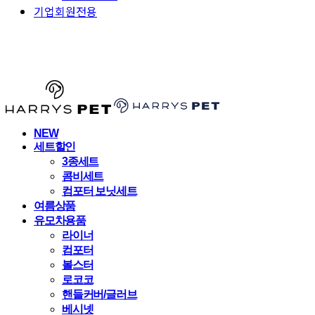
기업회원전용
HARRYSPET
NEW
세트할인
3종세트
콤비세트
컴포터 보닛세트
여름상품
유모차용품
라이너
컴포터
볼스터
로코코
핸들커버/글러브
베시넷