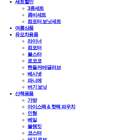
세트할인
3종세트
콤비세트
컴포터 보닛세트
여름상품
유모차용품
라이너
컴포터
볼스터
로코코
핸들커버/글러브
베시넷
파니에
버기 보닛
산책용품
가방
아이스팩 & 핫팩 파우치
인형
베일
블랭킷
코스터
버기 로브