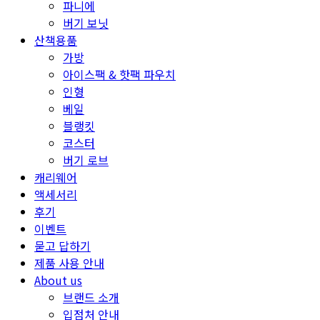
파니에
버기 보닛
산책용품
가방
아이스팩 & 핫팩 파우치
인형
베일
블랭킷
코스터
버기 로브
캐리웨어
액세서리
후기
이벤트
묻고 답하기
제품 사용 안내
About us
브랜드 소개
입점처 안내