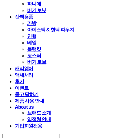
파니에
버기 보닛
산책용품
가방
아이스팩 & 핫팩 파우치
인형
베일
블랭킷
코스터
버기 로브
캐리웨어
액세서리
후기
이벤트
묻고 답하기
제품 사용 안내
About us
브랜드 소개
입점처 안내
기업회원전용