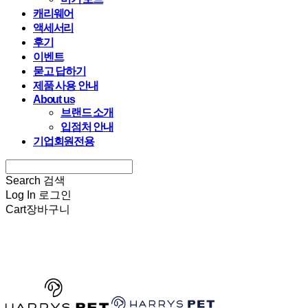
캐리웨어
액세서리
후기
이벤트
묻고 답하기
제품 사용 안내
About us
브랜드 소개
입점처 안내
기업회원전용
Search
검색
Log In
로그인
Cart
장바구니
HARRYSPET