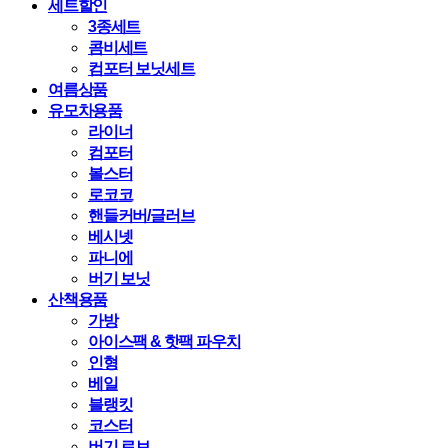
세트할인
3종세트
콤비세트
컴포터 보닛세트
여름상품
유모차용품
라이너
컴포터
볼스터
로코코
핸들커버/글러브
베시넷
파니에
버기 보닛
산책용품
가방
아이스팩 & 핫팩 파우치
인형
베일
블랭킷
코스터
버기 로브