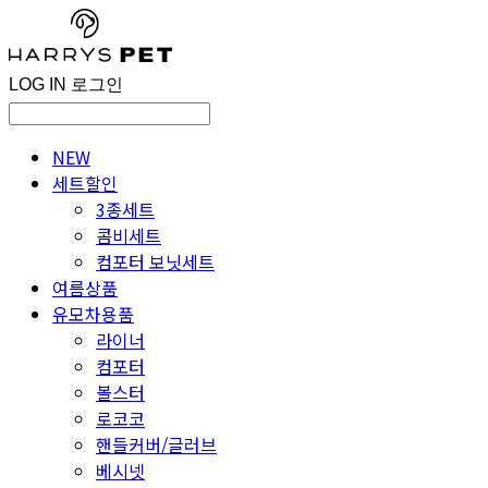
LOG IN
로그인
NEW
세트할인
3종세트
콤비세트
컴포터 보닛세트
여름상품
유모차용품
라이너
컴포터
볼스터
로코코
핸들커버/글러브
베시넷