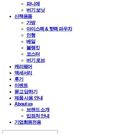
파니에
버기 보닛
산책용품
가방
아이스팩 & 핫팩 파우치
인형
베일
블랭킷
코스터
버기 로브
캐리웨어
액세서리
후기
이벤트
묻고 답하기
제품 사용 안내
About us
브랜드 소개
입점처 안내
기업회원전용