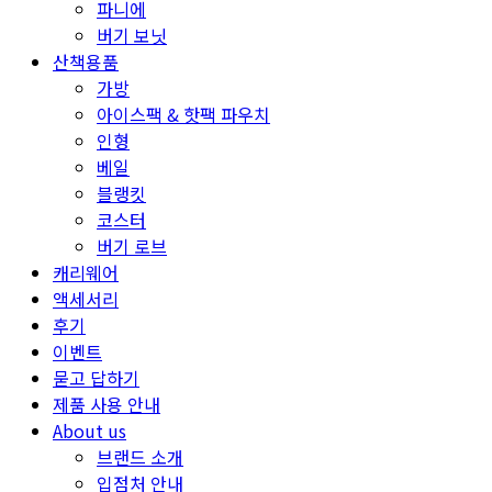
파니에
버기 보닛
산책용품
가방
아이스팩 & 핫팩 파우치
인형
베일
블랭킷
코스터
버기 로브
캐리웨어
액세서리
후기
이벤트
묻고 답하기
제품 사용 안내
About us
브랜드 소개
입점처 안내