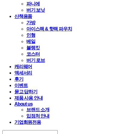
파니에
버기 보닛
산책용품
가방
아이스팩 & 핫팩 파우치
인형
베일
블랭킷
코스터
버기 로브
캐리웨어
액세서리
후기
이벤트
묻고 답하기
제품 사용 안내
About us
브랜드 소개
입점처 안내
기업회원전용