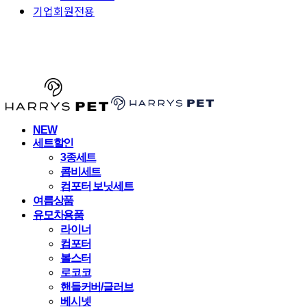
기업회원전용
HARRYSPET
NEW
세트할인
3종세트
콤비세트
컴포터 보닛세트
여름상품
유모차용품
라이너
컴포터
볼스터
로코코
핸들커버/글러브
베시넷