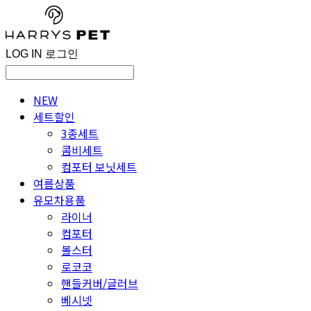
LOG IN
로그인
NEW
세트할인
3종세트
콤비세트
컴포터 보닛세트
여름상품
유모차용품
라이너
컴포터
볼스터
로코코
핸들커버/글러브
베시넷