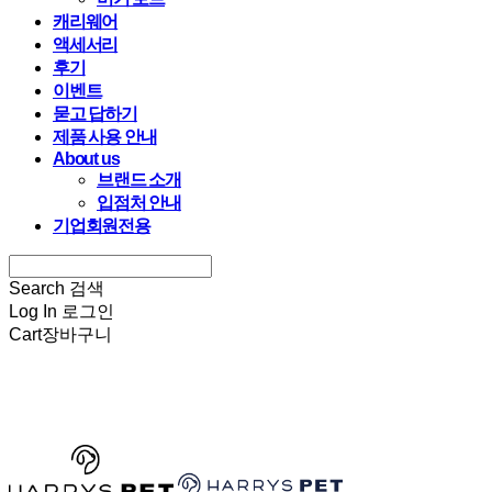
캐리웨어
액세서리
후기
이벤트
묻고 답하기
제품 사용 안내
About us
브랜드 소개
입점처 안내
기업회원전용
Search
검색
Log In
로그인
Cart
장바구니
HARRYSPET