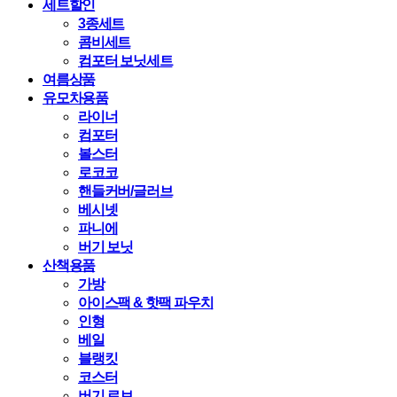
세트할인
3종세트
콤비세트
컴포터 보닛세트
여름상품
유모차용품
라이너
컴포터
볼스터
로코코
핸들커버/글러브
베시넷
파니에
버기 보닛
산책용품
가방
아이스팩 & 핫팩 파우치
인형
베일
블랭킷
코스터
버기 로브