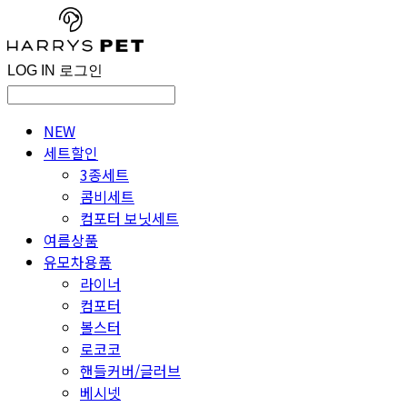
LOG IN
로그인
NEW
세트할인
3종세트
콤비세트
컴포터 보닛세트
여름상품
유모차용품
라이너
컴포터
볼스터
로코코
핸들커버/글러브
베시넷