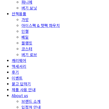
파니에
버기 보닛
산책용품
가방
아이스팩 & 핫팩 파우치
인형
베일
블랭킷
코스터
버기 로브
캐리웨어
액세서리
후기
이벤트
묻고 답하기
제품 사용 안내
About us
브랜드 소개
입점처 안내