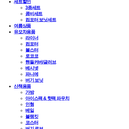
세트할인
3종세트
콤비세트
컴포터 보닛세트
여름상품
유모차용품
라이너
컴포터
볼스터
로코코
핸들커버/글러브
베시넷
파니에
버기 보닛
산책용품
가방
아이스팩 & 핫팩 파우치
인형
베일
블랭킷
코스터
버기 로브