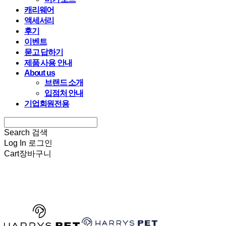
캐리웨어
액세서리
후기
이벤트
묻고 답하기
제품 사용 안내
About us
브랜드 소개
입점처 안내
기업회원전용
Search
검색
Log In
로그인
Cart
장바구니
HARRYSPET