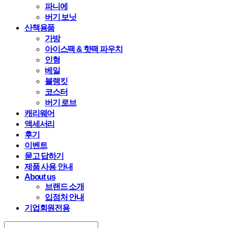
파니에
버기 보닛
산책용품
가방
아이스팩 & 핫팩 파우치
인형
베일
블랭킷
코스터
버기 로브
캐리웨어
액세서리
후기
이벤트
묻고 답하기
제품 사용 안내
About us
브랜드 소개
입점처 안내
기업회원전용