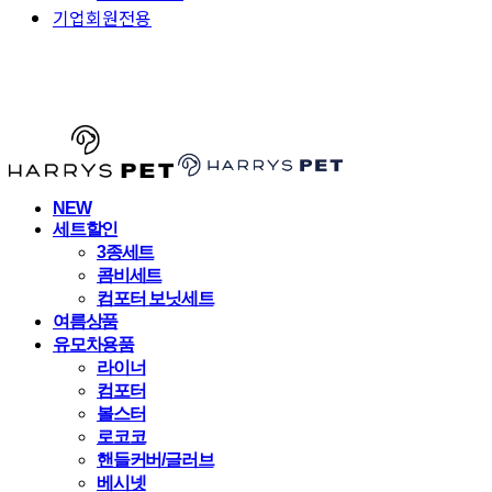
기업회원전용
HARRYSPET
NEW
세트할인
3종세트
콤비세트
컴포터 보닛세트
여름상품
유모차용품
라이너
컴포터
볼스터
로코코
핸들커버/글러브
베시넷