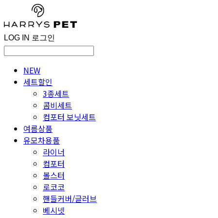
LOG IN
로그인
NEW
세트할인
3종세트
콤비세트
컴포터 보닛세트
여름상품
유모차용품
라이너
컴포터
볼스터
로코코
핸들커버/글러브
베시넷