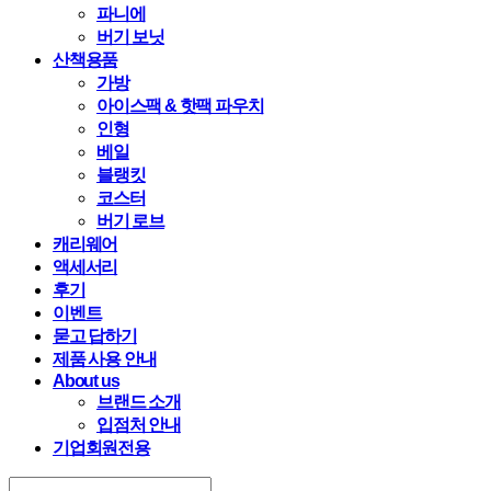
파니에
버기 보닛
산책용품
가방
아이스팩 & 핫팩 파우치
인형
베일
블랭킷
코스터
버기 로브
캐리웨어
액세서리
후기
이벤트
묻고 답하기
제품 사용 안내
About us
브랜드 소개
입점처 안내
기업회원전용