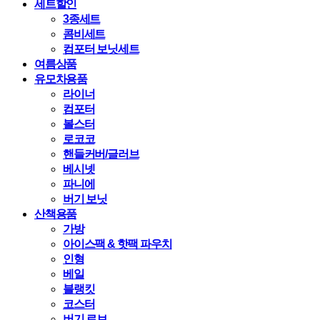
세트할인
3종세트
콤비세트
컴포터 보닛세트
여름상품
유모차용품
라이너
컴포터
볼스터
로코코
핸들커버/글러브
베시넷
파니에
버기 보닛
산책용품
가방
아이스팩 & 핫팩 파우치
인형
베일
블랭킷
코스터
버기 로브