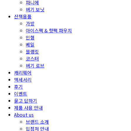
파니에
버기 보닛
산책용품
가방
아이스팩 & 핫팩 파우치
인형
베일
블랭킷
코스터
버기 로브
캐리웨어
액세서리
후기
이벤트
묻고 답하기
제품 사용 안내
About us
브랜드 소개
입점처 안내