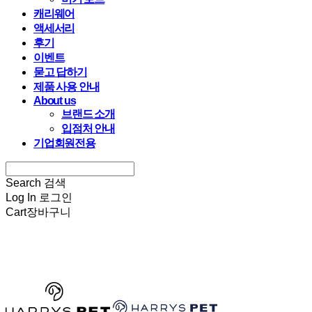
캐리웨어
액세서리
후기
이벤트
묻고 답하기
제품 사용 안내
About us
브랜드 소개
입점처 안내
기업회원전용
Search
검색
Log In
로그인
Cart
장바구니
HARRYSPET