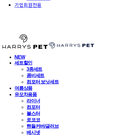
기업회원전용
HARRYSPET
NEW
세트할인
3종세트
콤비세트
컴포터 보닛세트
여름상품
유모차용품
라이너
컴포터
볼스터
로코코
핸들커버/글러브
베시넷