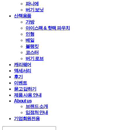
파니에
버기 보닛
산책용품
가방
아이스팩 & 핫팩 파우치
인형
베일
블랭킷
코스터
버기 로브
캐리웨어
액세서리
후기
이벤트
묻고 답하기
제품 사용 안내
About us
브랜드 소개
입점처 안내
기업회원전용