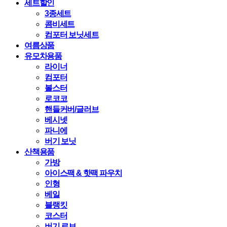
세트할인
3종세트
콤비세트
컴포터 보닛세트
여름상품
유모차용품
라이너
컴포터
볼스터
로코코
핸들커버/글러브
베시넷
파니에
버기 보닛
산책용품
가방
아이스팩 & 핫팩 파우치
인형
베일
블랭킷
코스터
버기 로브