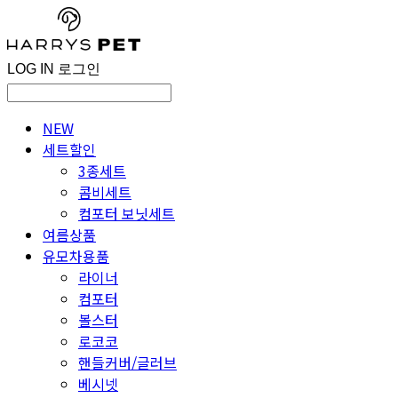
LOG IN
로그인
NEW
세트할인
3종세트
콤비세트
컴포터 보닛세트
여름상품
유모차용품
라이너
컴포터
볼스터
로코코
핸들커버/글러브
베시넷