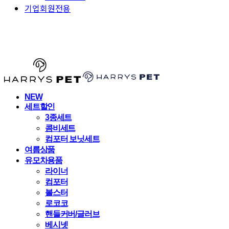
기업회원전용
HARRYSPET
NEW
세트할인
3종세트
콤비세트
컴포터 보닛세트
여름상품
유모차용품
라이너
컴포터
볼스터
로코코
핸들커버/글러브
베시넷