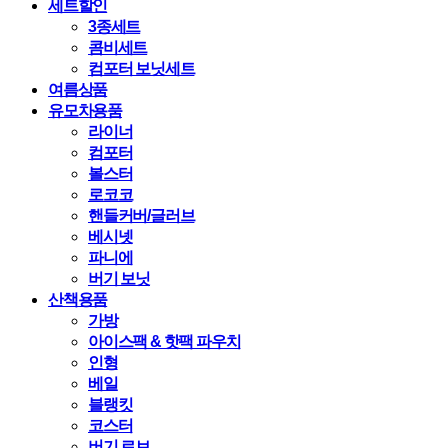
세트할인
3종세트
콤비세트
컴포터 보닛세트
여름상품
유모차용품
라이너
컴포터
볼스터
로코코
핸들커버/글러브
베시넷
파니에
버기 보닛
산책용품
가방
아이스팩 & 핫팩 파우치
인형
베일
블랭킷
코스터
버기 로브