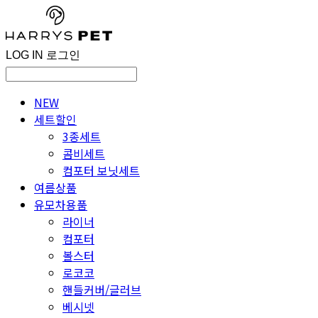
LOG IN
로그인
NEW
세트할인
3종세트
콤비세트
컴포터 보닛세트
여름상품
유모차용품
라이너
컴포터
볼스터
로코코
핸들커버/글러브
베시넷