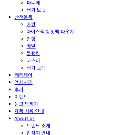
파니에
버기 보닛
산책용품
가방
아이스팩 & 핫팩 파우치
인형
베일
블랭킷
코스터
버기 로브
캐리웨어
액세서리
후기
이벤트
묻고 답하기
제품 사용 안내
About us
브랜드 소개
입점처 안내