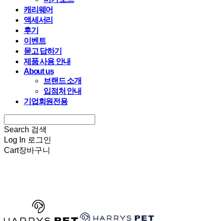
캐리웨어
액세서리
후기
이벤트
묻고 답하기
제품 사용 안내
About us
브랜드 소개
입점처 안내
기업회원전용
Search
검색
Log In
로그인
Cart
장바구니
HARRYSPET