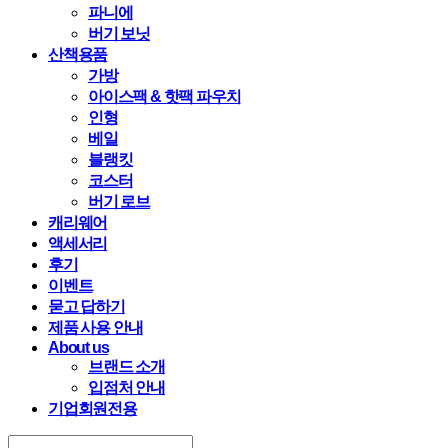
파니에
버기 보닛
산책용품
가방
아이스팩 & 핫팩 파우치
인형
베일
블랭킷
코스터
버기 로브
캐리웨어
액세서리
후기
이벤트
묻고 답하기
제품 사용 안내
About us
브랜드 소개
입점처 안내
기업회원전용