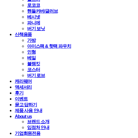
로코코
핸들커버/글러브
베시넷
파니에
버기 보닛
산책용품
가방
아이스팩 & 핫팩 파우치
인형
베일
블랭킷
코스터
버기 로브
캐리웨어
액세서리
후기
이벤트
묻고 답하기
제품 사용 안내
About us
브랜드 소개
입점처 안내
기업회원전용