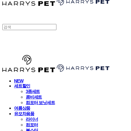
HARRYSPET
NEW
세트할인
3종세트
콤비세트
컴포터 보닛세트
여름상품
유모차용품
라이너
컴포터
볼스터