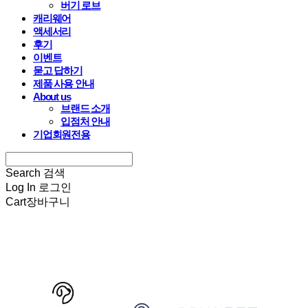
버기 로브
캐리웨어
액세서리
후기
이벤트
묻고 답하기
제품 사용 안내
About us
브랜드 소개
입점처 안내
기업회원전용
Search
검색
Log In
로그인
Cart
장바구니
HARRYSPET