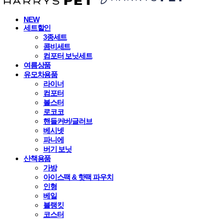
NEW
세트할인
3종세트
콤비세트
컴포터 보닛세트
여름상품
유모차용품
라이너
컴포터
볼스터
로코코
핸들커버/글러브
베시넷
파니에
버기 보닛
산책용품
가방
아이스팩 & 핫팩 파우치
인형
베일
블랭킷
코스터