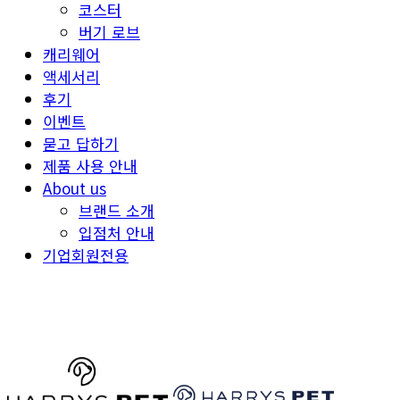
코스터
버기 로브
캐리웨어
액세서리
후기
이벤트
묻고 답하기
제품 사용 안내
About us
브랜드 소개
입점처 안내
기업회원전용
HARRYSPET