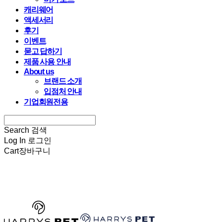
캐리웨어
액세서리
후기
이벤트
묻고 답하기
제품 사용 안내
About us
브랜드 소개
입점처 안내
기업회원전용
Search
검색
Log In
로그인
Cart
장바구니
HARRYSPET