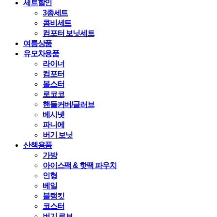
세트할인
3종세트
콤비세트
컴포터 보닛세트
여름상품
유모차용품
라이너
컴포터
볼스터
로코코
핸들커버/글러브
베시넷
파니에
버기 보닛
산책용품
가방
아이스팩 & 핫팩 파우치
인형
베일
블랭킷
코스터
버기 로브