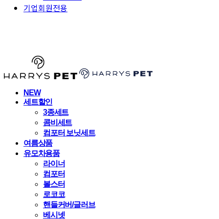
기업회원전용
HARRYSPET
NEW
세트할인
3종세트
콤비세트
컴포터 보닛세트
여름상품
유모차용품
라이너
컴포터
볼스터
로코코
핸들커버/글러브
베시넷