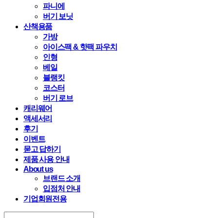
파니에
버기 보닛
산책용품
가방
아이스팩 & 핫팩 파우치
인형
베일
블랭킷
코스터
버기 로브
캐리웨어
액세서리
후기
이벤트
묻고 답하기
제품 사용 안내
About us
브랜드 소개
입점처 안내
기업회원전용