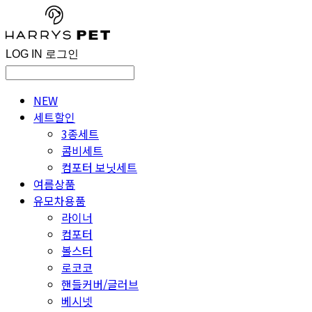
LOG IN
로그인
NEW
세트할인
3종세트
콤비세트
컴포터 보닛세트
여름상품
유모차용품
라이너
컴포터
볼스터
로코코
핸들커버/글러브
베시넷