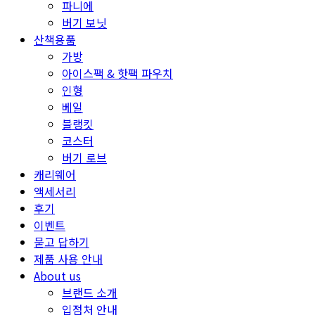
파니에
버기 보닛
산책용품
가방
아이스팩 & 핫팩 파우치
인형
베일
블랭킷
코스터
버기 로브
캐리웨어
액세서리
후기
이벤트
묻고 답하기
제품 사용 안내
About us
브랜드 소개
입점처 안내