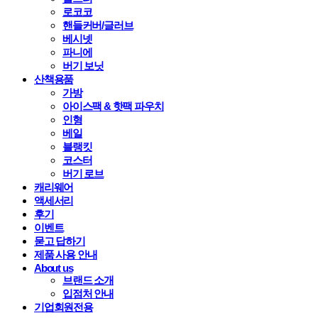
로코코
핸들커버/글러브
베시넷
파니에
버기 보닛
산책용품
가방
아이스팩 & 핫팩 파우치
인형
베일
블랭킷
코스터
버기 로브
캐리웨어
액세서리
후기
이벤트
묻고 답하기
제품 사용 안내
About us
브랜드 소개
입점처 안내
기업회원전용