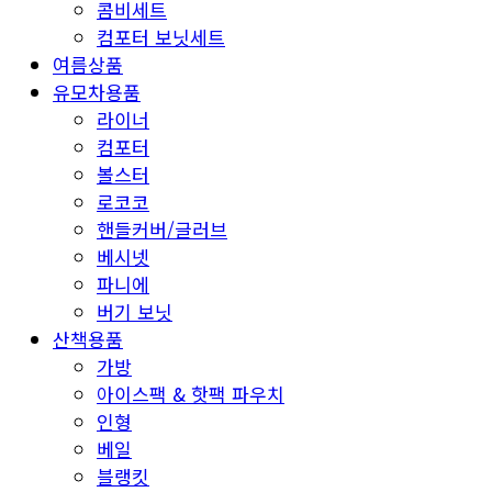
콤비세트
컴포터 보닛세트
여름상품
유모차용품
라이너
컴포터
볼스터
로코코
핸들커버/글러브
베시넷
파니에
버기 보닛
산책용품
가방
아이스팩 & 핫팩 파우치
인형
베일
블랭킷