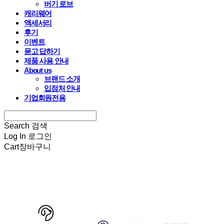
버기 로브
캐리웨어
액세서리
후기
이벤트
묻고 답하기
제품 사용 안내
About us
브랜드 소개
입점처 안내
기업회원전용
Search
검색
Log In
로그인
Cart
장바구니
HARRYSPET