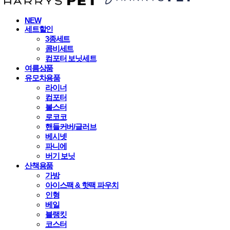
NEW
세트할인
3종세트
콤비세트
컴포터 보닛세트
여름상품
유모차용품
라이너
컴포터
볼스터
로코코
핸들커버/글러브
베시넷
파니에
버기 보닛
산책용품
가방
아이스팩 & 핫팩 파우치
인형
베일
블랭킷
코스터