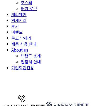
코스터
버기 로브
캐리웨어
액세서리
후기
이벤트
묻고 답하기
제품 사용 안내
About us
브랜드 소개
입점처 안내
기업회원전용
HARRYSPET