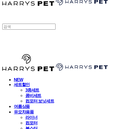
HARRYSPET
NEW
세트할인
3종세트
콤비세트
컴포터 보닛세트
여름상품
유모차용품
라이너
컴포터
볼스터