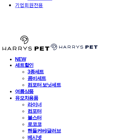
기업회원전용
HARRYSPET
NEW
세트할인
3종세트
콤비세트
컴포터 보닛세트
여름상품
유모차용품
라이너
컴포터
볼스터
로코코
핸들커버/글러브
베시넷