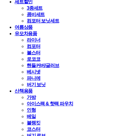
세트할인
3종세트
콤비세트
컴포터 보닛세트
여름상품
유모차용품
라이너
컴포터
볼스터
로코코
핸들커버/글러브
베시넷
파니에
버기 보닛
산책용품
가방
아이스팩 & 핫팩 파우치
인형
베일
블랭킷
코스터
버기 로브