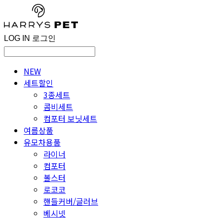
LOG IN
로그인
NEW
세트할인
3종세트
콤비세트
컴포터 보닛세트
여름상품
유모차용품
라이너
컴포터
볼스터
로코코
핸들커버/글러브
베시넷