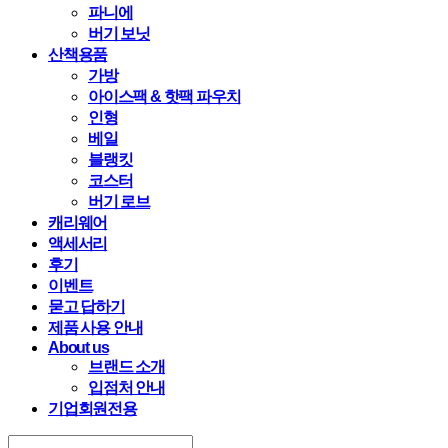
파니에
버기 보닛
산책용품
가방
아이스팩 & 핫팩 파우치
인형
베일
블랭킷
코스터
버기 로브
캐리웨어
액세서리
후기
이벤트
묻고 답하기
제품 사용 안내
About us
브랜드 소개
입점처 안내
기업회원전용