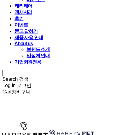
캐리웨어
액세서리
후기
이벤트
묻고 답하기
제품 사용 안내
About us
브랜드 소개
입점처 안내
기업회원전용
Search
검색
Log In
로그인
Cart
장바구니
HARRYSPET