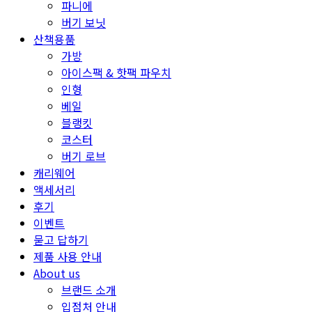
파니에
버기 보닛
산책용품
가방
아이스팩 & 핫팩 파우치
인형
베일
블랭킷
코스터
버기 로브
캐리웨어
액세서리
후기
이벤트
묻고 답하기
제품 사용 안내
About us
브랜드 소개
입점처 안내