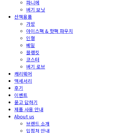
파니에
버기 보닛
산책용품
가방
아이스팩 & 핫팩 파우치
인형
베일
블랭킷
코스터
버기 로브
캐리웨어
액세서리
후기
이벤트
묻고 답하기
제품 사용 안내
About us
브랜드 소개
입점처 안내