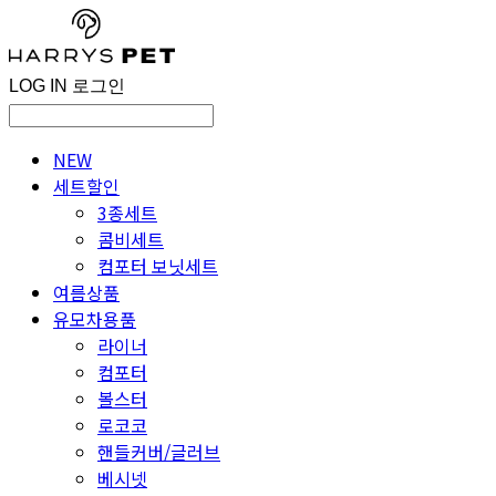
LOG IN
로그인
NEW
세트할인
3종세트
콤비세트
컴포터 보닛세트
여름상품
유모차용품
라이너
컴포터
볼스터
로코코
핸들커버/글러브
베시넷