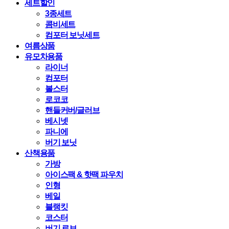
세트할인
3종세트
콤비세트
컴포터 보닛세트
여름상품
유모차용품
라이너
컴포터
볼스터
로코코
핸들커버/글러브
베시넷
파니에
버기 보닛
산책용품
가방
아이스팩 & 핫팩 파우치
인형
베일
블랭킷
코스터
버기 로브