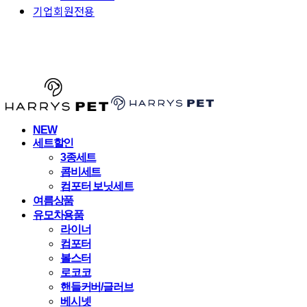
기업회원전용
HARRYSPET
NEW
세트할인
3종세트
콤비세트
컴포터 보닛세트
여름상품
유모차용품
라이너
컴포터
볼스터
로코코
핸들커버/글러브
베시넷