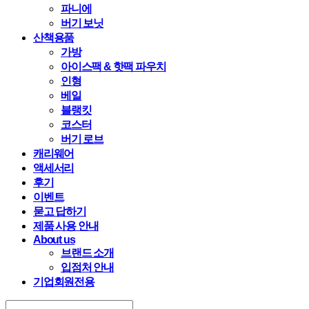
파니에
버기 보닛
산책용품
가방
아이스팩 & 핫팩 파우치
인형
베일
블랭킷
코스터
버기 로브
캐리웨어
액세서리
후기
이벤트
묻고 답하기
제품 사용 안내
About us
브랜드 소개
입점처 안내
기업회원전용