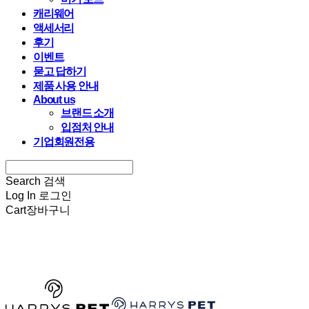
캐리웨어
액세서리
후기
이벤트
묻고 답하기
제품 사용 안내
About us
브랜드 소개
입점처 안내
기업회원전용
Search
검색
Log In
로그인
Cart
장바구니
HARRYSPET