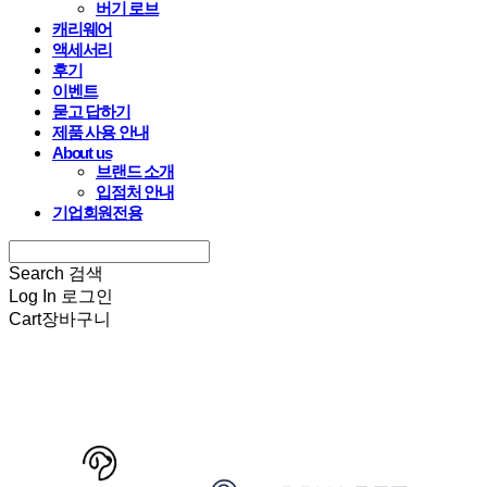
버기 로브
캐리웨어
액세서리
후기
이벤트
묻고 답하기
제품 사용 안내
About us
브랜드 소개
입점처 안내
기업회원전용
Search
검색
Log In
로그인
Cart
장바구니
HARRYSPET