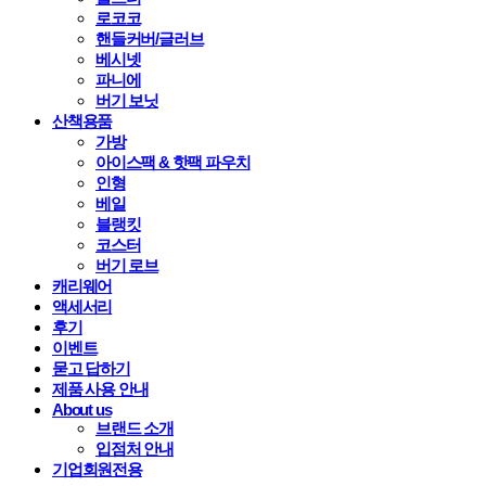
로코코
핸들커버/글러브
베시넷
파니에
버기 보닛
산책용품
가방
아이스팩 & 핫팩 파우치
인형
베일
블랭킷
코스터
버기 로브
캐리웨어
액세서리
후기
이벤트
묻고 답하기
제품 사용 안내
About us
브랜드 소개
입점처 안내
기업회원전용