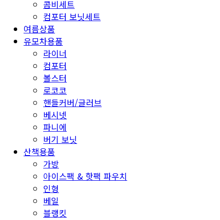
콤비세트
컴포터 보닛세트
여름상품
유모차용품
라이너
컴포터
볼스터
로코코
핸들커버/글러브
베시넷
파니에
버기 보닛
산책용품
가방
아이스팩 & 핫팩 파우치
인형
베일
블랭킷