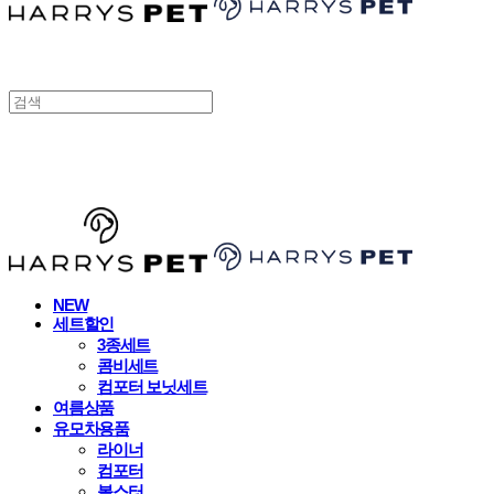
HARRYSPET
NEW
세트할인
3종세트
콤비세트
컴포터 보닛세트
여름상품
유모차용품
라이너
컴포터
볼스터