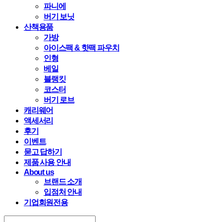
파니에
버기 보닛
산책용품
가방
아이스팩 & 핫팩 파우치
인형
베일
블랭킷
코스터
버기 로브
캐리웨어
액세서리
후기
이벤트
묻고 답하기
제품 사용 안내
About us
브랜드 소개
입점처 안내
기업회원전용