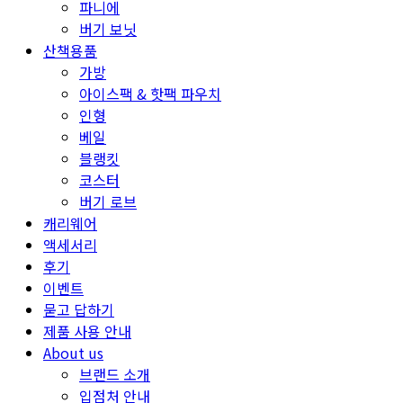
파니에
버기 보닛
산책용품
가방
아이스팩 & 핫팩 파우치
인형
베일
블랭킷
코스터
버기 로브
캐리웨어
액세서리
후기
이벤트
묻고 답하기
제품 사용 안내
About us
브랜드 소개
입점처 안내