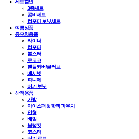
세트할인
3종세트
콤비세트
컴포터 보닛세트
여름상품
유모차용품
라이너
컴포터
볼스터
로코코
핸들커버/글러브
베시넷
파니에
버기 보닛
산책용품
가방
아이스팩 & 핫팩 파우치
인형
베일
블랭킷
코스터
버기 로브