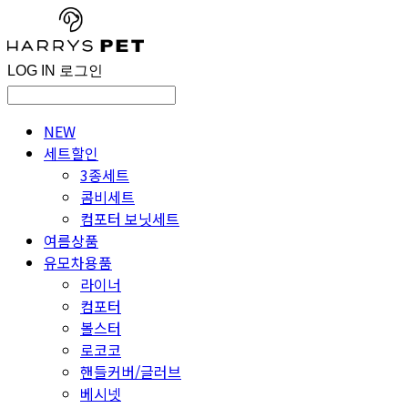
LOG IN
로그인
NEW
세트할인
3종세트
콤비세트
컴포터 보닛세트
여름상품
유모차용품
라이너
컴포터
볼스터
로코코
핸들커버/글러브
베시넷