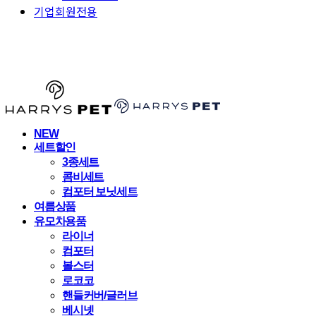
기업회원전용
HARRYSPET
NEW
세트할인
3종세트
콤비세트
컴포터 보닛세트
여름상품
유모차용품
라이너
컴포터
볼스터
로코코
핸들커버/글러브
베시넷