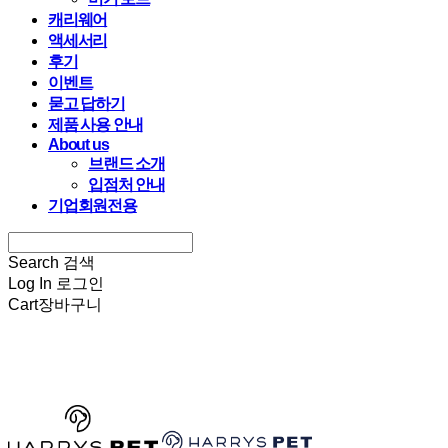
캐리웨어
액세서리
후기
이벤트
묻고 답하기
제품 사용 안내
About us
브랜드 소개
입점처 안내
기업회원전용
Search
검색
Log In
로그인
Cart
장바구니
HARRYSPET