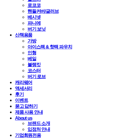
로코코
핸들커버/글러브
베시넷
파니에
버기 보닛
산책용품
가방
아이스팩 & 핫팩 파우치
인형
베일
블랭킷
코스터
버기 로브
캐리웨어
액세서리
후기
이벤트
묻고 답하기
제품 사용 안내
About us
브랜드 소개
입점처 안내
기업회원전용