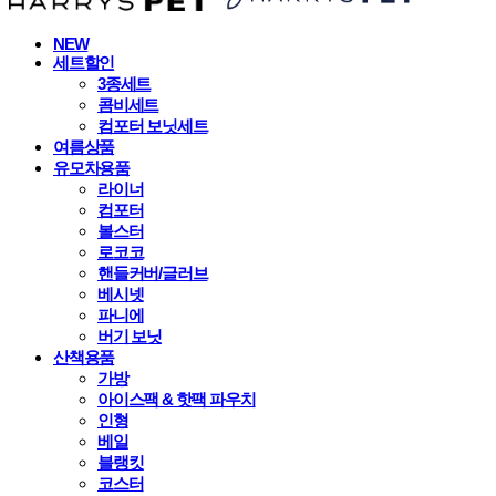
NEW
세트할인
3종세트
콤비세트
컴포터 보닛세트
여름상품
유모차용품
라이너
컴포터
볼스터
로코코
핸들커버/글러브
베시넷
파니에
버기 보닛
산책용품
가방
아이스팩 & 핫팩 파우치
인형
베일
블랭킷
코스터