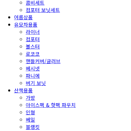
콤비세트
컴포터 보닛세트
여름상품
유모차용품
라이너
컴포터
볼스터
로코코
핸들커버/글러브
베시넷
파니에
버기 보닛
산책용품
가방
아이스팩 & 핫팩 파우치
인형
베일
블랭킷