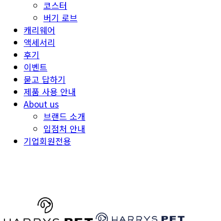
코스터
버기 로브
캐리웨어
액세서리
후기
이벤트
묻고 답하기
제품 사용 안내
About us
브랜드 소개
입점처 안내
기업회원전용
HARRYSPET