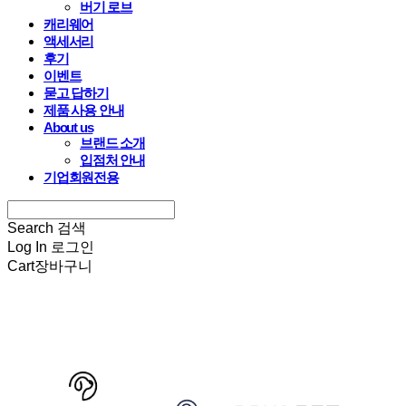
버기 로브
캐리웨어
액세서리
후기
이벤트
묻고 답하기
제품 사용 안내
About us
브랜드 소개
입점처 안내
기업회원전용
Search
검색
Log In
로그인
Cart
장바구니
HARRYSPET