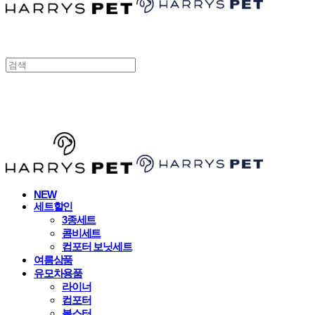
HARRYSPET
NEW
세트할인
3종세트
콤비세트
컴포터 보닛세트
여름상품
유모차용품
라이너
컴포터
볼스터