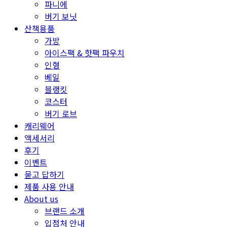
파니에
버기 보닛
산책용품
가방
아이스팩 & 핫팩 파우치
인형
베일
블랭킷
코스터
버기 로브
캐리웨어
액세서리
후기
이벤트
묻고 답하기
제품 사용 안내
About us
브랜드 소개
입점처 안내