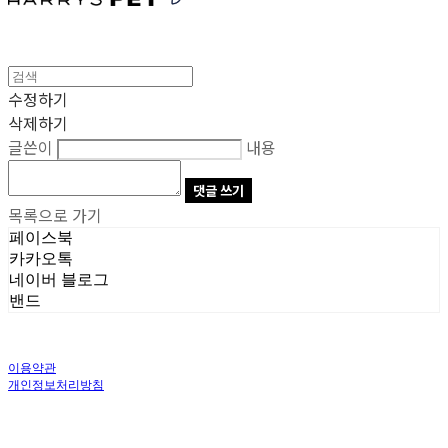
수정하기
삭제하기
글쓴이
내용
댓글 쓰기
목록으로 가기
페이스북
카카오톡
네이버 블로그
밴드
이용약관
개인정보처리방침
사업자정보확인
상호: 주식회사 오브앤 | 대표: 유정훈 | 개인정보관리책임자: 정준영 | 전화: 070-