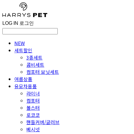
LOG IN
로그인
NEW
세트할인
3종세트
콤비세트
컴포터 보닛세트
여름상품
유모차용품
라이너
컴포터
볼스터
로코코
핸들커버/글러브
베시넷