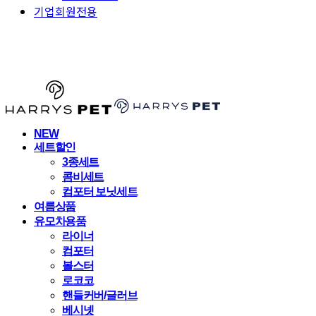
기업회원전용
HARRYSPET
NEW
세트할인
3종세트
콤비세트
컴포터 보닛세트
여름상품
유모차용품
라이너
컴포터
볼스터
로코코
핸들커버/글러브
베시넷