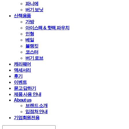
파니에
버기 보닛
산책용품
가방
아이스팩 & 핫팩 파우치
인형
베일
블랭킷
코스터
버기 로브
캐리웨어
액세서리
후기
이벤트
묻고 답하기
제품 사용 안내
About us
브랜드 소개
입점처 안내
기업회원전용