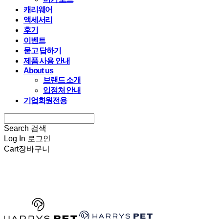
캐리웨어
액세서리
후기
이벤트
묻고 답하기
제품 사용 안내
About us
브랜드 소개
입점처 안내
기업회원전용
Search
검색
Log In
로그인
Cart
장바구니
HARRYSPET