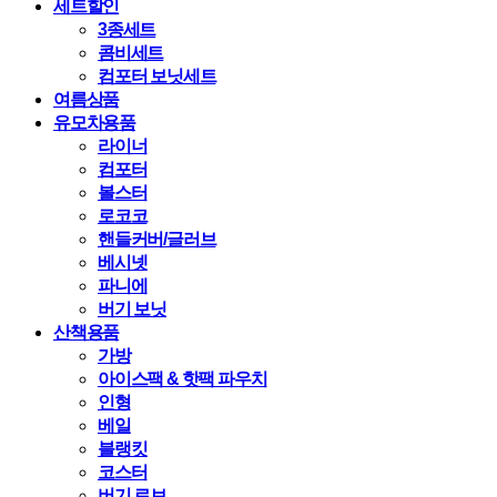
세트할인
3종세트
콤비세트
컴포터 보닛세트
여름상품
유모차용품
라이너
컴포터
볼스터
로코코
핸들커버/글러브
베시넷
파니에
버기 보닛
산책용품
가방
아이스팩 & 핫팩 파우치
인형
베일
블랭킷
코스터
버기 로브