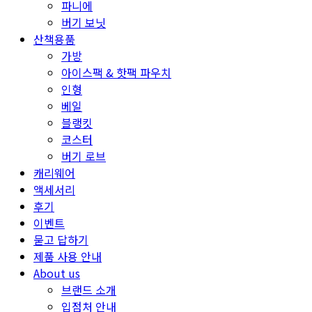
파니에
버기 보닛
산책용품
가방
아이스팩 & 핫팩 파우치
인형
베일
블랭킷
코스터
버기 로브
캐리웨어
액세서리
후기
이벤트
묻고 답하기
제품 사용 안내
About us
브랜드 소개
입점처 안내