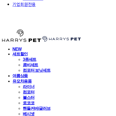
기업회원전용
HARRYSPET
NEW
세트할인
3종세트
콤비세트
컴포터 보닛세트
여름상품
유모차용품
라이너
컴포터
볼스터
로코코
핸들커버/글러브
베시넷