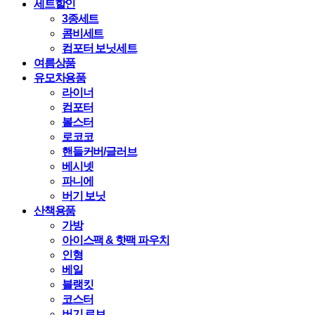
세트할인
3종세트
콤비세트
컴포터 보닛세트
여름상품
유모차용품
라이너
컴포터
볼스터
로코코
핸들커버/글러브
베시넷
파니에
버기 보닛
산책용품
가방
아이스팩 & 핫팩 파우치
인형
베일
블랭킷
코스터
버기 로브