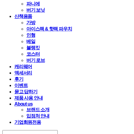
파니에
버기 보닛
산책용품
가방
아이스팩 & 핫팩 파우치
인형
베일
블랭킷
코스터
버기 로브
캐리웨어
액세서리
후기
이벤트
묻고 답하기
제품 사용 안내
About us
브랜드 소개
입점처 안내
기업회원전용