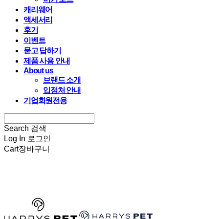
캐리웨어
액세서리
후기
이벤트
묻고 답하기
제품 사용 안내
About us
브랜드 소개
입점처 안내
기업회원전용
Search
검색
Log In
로그인
Cart
장바구니
HARRYSPET