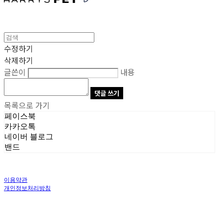
수정하기
삭제하기
글쓴이
내용
댓글 쓰기
목록으로 가기
페이스북
카카오톡
네이버 블로그
밴드
이용약관
개인정보처리방침
사업자정보확인
상호: 주식회사 오브앤 | 대표: 유정훈 | 개인정보관리책임자: 정준영 | 전화: 070-