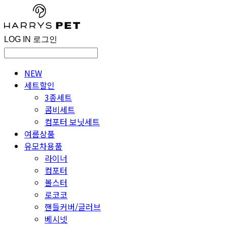
LOG IN
로그인
NEW
세트할인
3종세트
콤비세트
컴포터 보닛세트
여름상품
유모차용품
라이너
컴포터
볼스터
로코코
핸들커버/글러브
베시넷