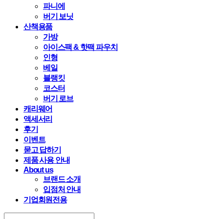
파니에
버기 보닛
산책용품
가방
아이스팩 & 핫팩 파우치
인형
베일
블랭킷
코스터
버기 로브
캐리웨어
액세서리
후기
이벤트
묻고 답하기
제품 사용 안내
About us
브랜드 소개
입점처 안내
기업회원전용