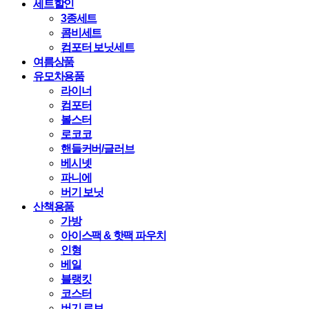
세트할인
3종세트
콤비세트
컴포터 보닛세트
여름상품
유모차용품
라이너
컴포터
볼스터
로코코
핸들커버/글러브
베시넷
파니에
버기 보닛
산책용품
가방
아이스팩 & 핫팩 파우치
인형
베일
블랭킷
코스터
버기 로브