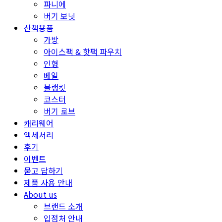
파니에
버기 보닛
산책용품
가방
아이스팩 & 핫팩 파우치
인형
베일
블랭킷
코스터
버기 로브
캐리웨어
액세서리
후기
이벤트
묻고 답하기
제품 사용 안내
About us
브랜드 소개
입점처 안내