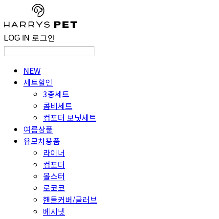
LOG IN
로그인
NEW
세트할인
3종세트
콤비세트
컴포터 보닛세트
여름상품
유모차용품
라이너
컴포터
볼스터
로코코
핸들커버/글러브
베시넷