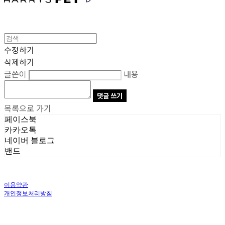
수정하기
삭제하기
글쓴이
내용
댓글 쓰기
목록으로 가기
페이스북
카카오톡
네이버 블로그
밴드
이용약관
개인정보처리방침
사업자정보확인
상호: 주식회사 오브앤 | 대표: 유정훈 | 개인정보관리책임자: 정준영 | 전화: 070-