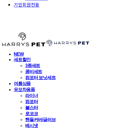
기업회원전용
HARRYSPET
NEW
세트할인
3종세트
콤비세트
컴포터 보닛세트
여름상품
유모차용품
라이너
컴포터
볼스터
로코코
핸들커버/글러브
베시넷