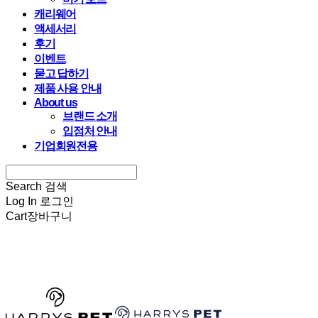
캐리웨어
액세서리
후기
이벤트
묻고 답하기
제품 사용 안내
About us
브랜드 소개
입점처 안내
기업회원전용
Search
검색
Log In
로그인
Cart
장바구니
HARRYSPET