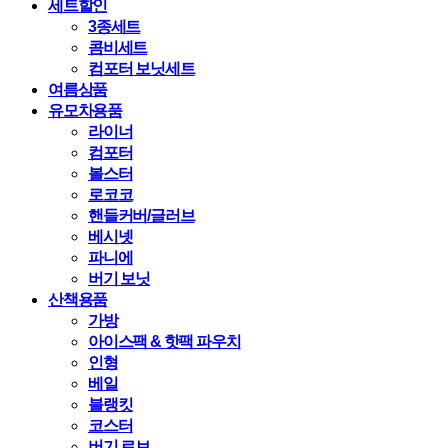
세트할인
3종세트
콤비세트
컴포터 보닛세트
여름상품
유모차용품
라이너
컴포터
볼스터
로코코
핸들커버/글러브
베시넷
파니에
버기 보닛
산책용품
가방
아이스팩 & 핫팩 파우치
인형
베일
블랭킷
코스터
버기 로브