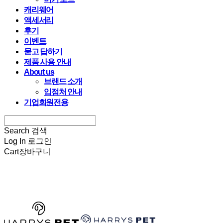
캐리웨어
액세서리
후기
이벤트
묻고 답하기
제품 사용 안내
About us
브랜드 소개
입점처 안내
기업회원전용
Search
검색
Log In
로그인
Cart
장바구니
HARRYSPET