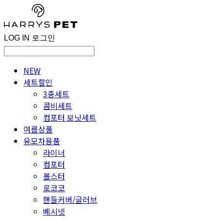
LOG IN
로그인
NEW
세트할인
3종세트
콤비세트
컴포터 보닛세트
여름상품
유모차용품
라이너
컴포터
볼스터
로코코
핸들커버/글러브
베시넷