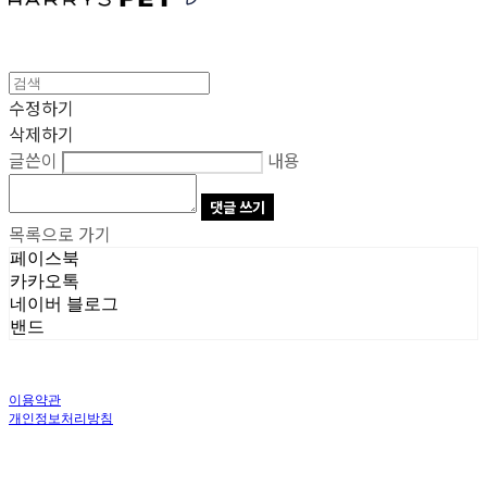
수정하기
삭제하기
글쓴이
내용
댓글 쓰기
목록으로 가기
페이스북
카카오톡
네이버 블로그
밴드
이용약관
개인정보처리방침
사업자정보확인
상호: 주식회사 오브앤 | 대표: 유정훈 | 개인정보관리책임자: 정준영 | 전화: 070-