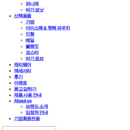
파니에
버기 보닛
산책용품
가방
아이스팩 & 핫팩 파우치
인형
베일
블랭킷
코스터
버기 로브
캐리웨어
액세서리
후기
이벤트
묻고 답하기
제품 사용 안내
About us
브랜드 소개
입점처 안내
기업회원전용