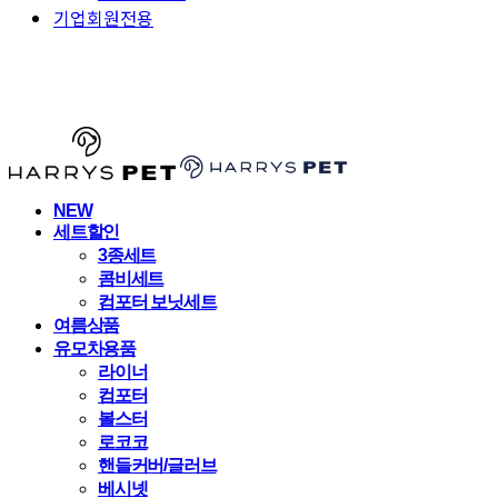
기업회원전용
HARRYSPET
NEW
세트할인
3종세트
콤비세트
컴포터 보닛세트
여름상품
유모차용품
라이너
컴포터
볼스터
로코코
핸들커버/글러브
베시넷