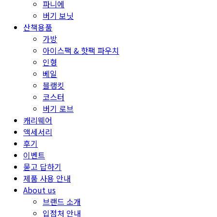
파니에
버기 보닛
산책용품
가방
아이스팩 & 핫팩 파우치
인형
베일
블랭킷
코스터
버기 로브
캐리웨어
액세서리
후기
이벤트
묻고 답하기
제품 사용 안내
About us
브랜드 소개
입점처 안내