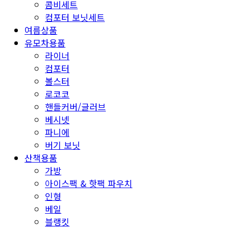
콤비세트
컴포터 보닛세트
여름상품
유모차용품
라이너
컴포터
볼스터
로코코
핸들커버/글러브
베시넷
파니에
버기 보닛
산책용품
가방
아이스팩 & 핫팩 파우치
인형
베일
블랭킷