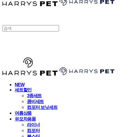
HARRYSPET
NEW
세트할인
3종세트
콤비세트
컴포터 보닛세트
여름상품
유모차용품
라이너
컴포터
볼스터