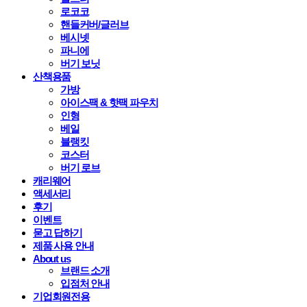
로코코
핸들커버/글러브
베시넷
파니에
버기 보닛
산책용품
가방
아이스팩 & 핫팩 파우치
인형
베일
블랭킷
코스터
버기 로브
캐리웨어
액세서리
후기
이벤트
묻고 답하기
제품 사용 안내
About us
브랜드 소개
입점처 안내
기업회원전용