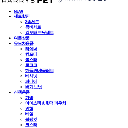
NEW
세트할인
3종세트
콤비세트
컴포터 보닛세트
여름상품
유모차용품
라이너
컴포터
볼스터
로코코
핸들커버/글러브
베시넷
파니에
버기 보닛
산책용품
가방
아이스팩 & 핫팩 파우치
인형
베일
블랭킷
코스터