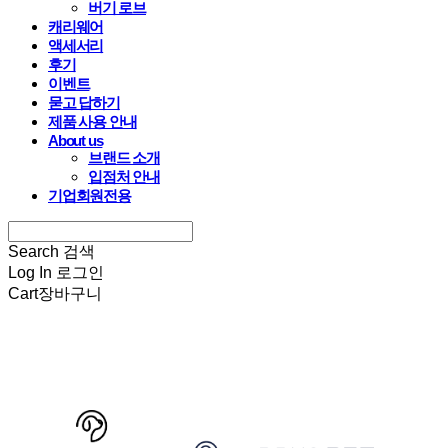
버기 로브
캐리웨어
액세서리
후기
이벤트
묻고 답하기
제품 사용 안내
About us
브랜드 소개
입점처 안내
기업회원전용
Search
검색
Log In
로그인
Cart
장바구니
HARRYSPET