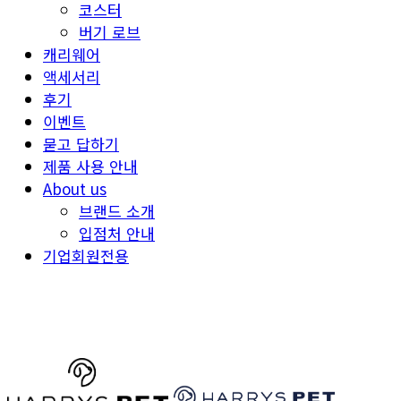
코스터
버기 로브
캐리웨어
액세서리
후기
이벤트
묻고 답하기
제품 사용 안내
About us
브랜드 소개
입점처 안내
기업회원전용
HARRYSPET