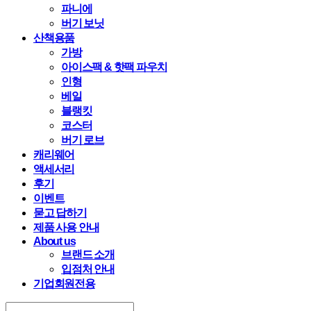
파니에
버기 보닛
산책용품
가방
아이스팩 & 핫팩 파우치
인형
베일
블랭킷
코스터
버기 로브
캐리웨어
액세서리
후기
이벤트
묻고 답하기
제품 사용 안내
About us
브랜드 소개
입점처 안내
기업회원전용