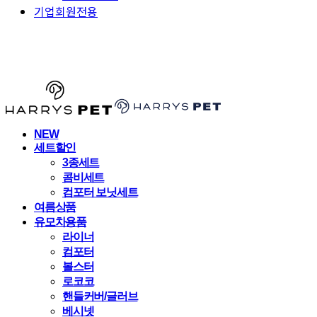
기업회원전용
HARRYSPET
NEW
세트할인
3종세트
콤비세트
컴포터 보닛세트
여름상품
유모차용품
라이너
컴포터
볼스터
로코코
핸들커버/글러브
베시넷