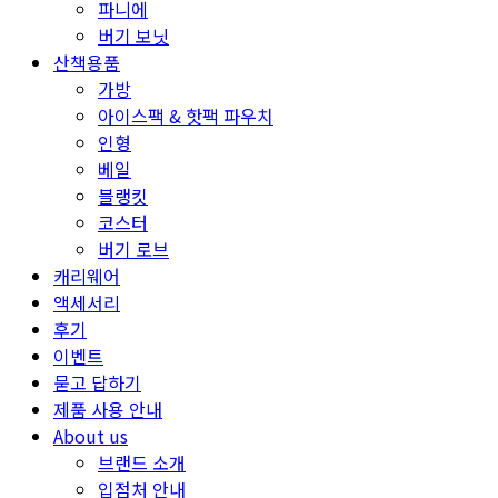
파니에
버기 보닛
산책용품
가방
아이스팩 & 핫팩 파우치
인형
베일
블랭킷
코스터
버기 로브
캐리웨어
액세서리
후기
이벤트
묻고 답하기
제품 사용 안내
About us
브랜드 소개
입점처 안내