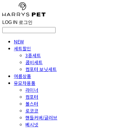
LOG IN
로그인
NEW
세트할인
3종세트
콤비세트
컴포터 보닛세트
여름상품
유모차용품
라이너
컴포터
볼스터
로코코
핸들커버/글러브
베시넷