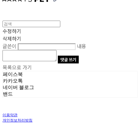
수정하기
삭제하기
글쓴이
내용
댓글 쓰기
목록으로 가기
페이스북
카카오톡
네이버 블로그
밴드
이용약관
개인정보처리방침
사업자정보확인
상호: 주식회사 오브앤 | 대표: 유정훈 | 개인정보관리책임자: 정준영 | 전화: 070-