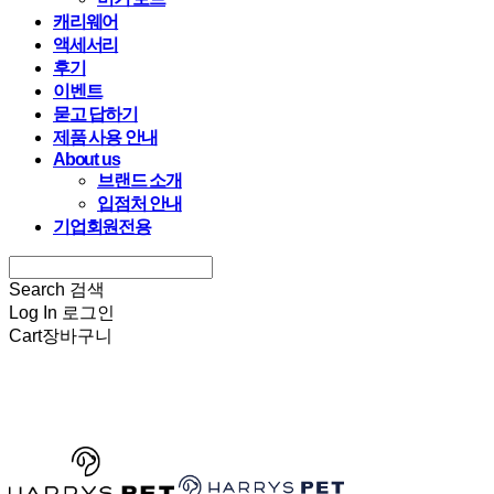
캐리웨어
액세서리
후기
이벤트
묻고 답하기
제품 사용 안내
About us
브랜드 소개
입점처 안내
기업회원전용
Search
검색
Log In
로그인
Cart
장바구니
HARRYSPET