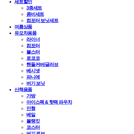
세트할인
3종세트
콤비세트
컴포터 보닛세트
여름상품
유모차용품
라이너
컴포터
볼스터
로코코
핸들커버/글러브
베시넷
파니에
버기 보닛
산책용품
가방
아이스팩 & 핫팩 파우치
인형
베일
블랭킷
코스터
버기 로브