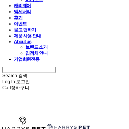
캐리웨어
액세서리
후기
이벤트
묻고 답하기
제품 사용 안내
About us
브랜드 소개
입점처 안내
기업회원전용
Search
검색
Log In
로그인
Cart
장바구니
HARRYSPET