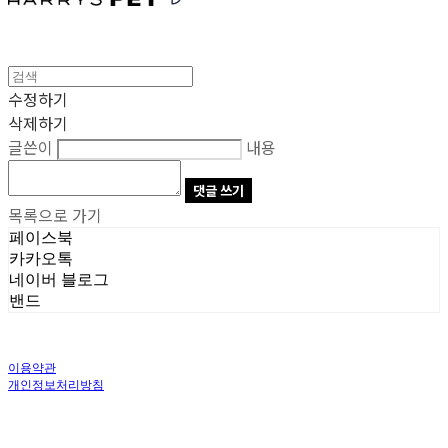
수정하기
삭제하기
글쓴이
내용
댓글 쓰기
목록으로 가기
페이스북
카카오톡
네이버 블로그
밴드
이용약관
개인정보처리방침
사업자정보확인
상호: 주식회사 오브앤 | 대표: 유정훈 | 개인정보관리책임자: 정준영 | 전화: 070-