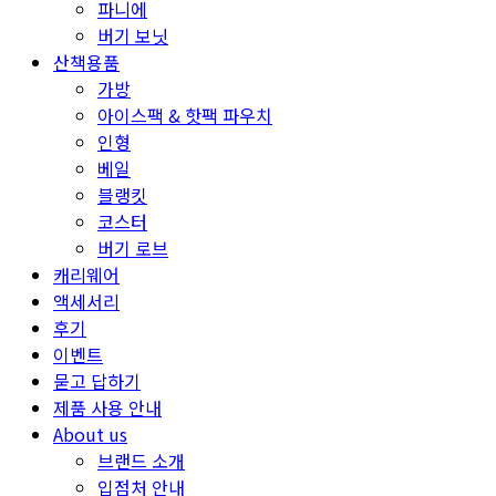
파니에
버기 보닛
산책용품
가방
아이스팩 & 핫팩 파우치
인형
베일
블랭킷
코스터
버기 로브
캐리웨어
액세서리
후기
이벤트
묻고 답하기
제품 사용 안내
About us
브랜드 소개
입점처 안내