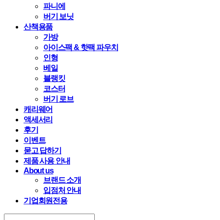
파니에
버기 보닛
산책용품
가방
아이스팩 & 핫팩 파우치
인형
베일
블랭킷
코스터
버기 로브
캐리웨어
액세서리
후기
이벤트
묻고 답하기
제품 사용 안내
About us
브랜드 소개
입점처 안내
기업회원전용