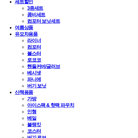
세트할인
3종세트
콤비세트
컴포터 보닛세트
여름상품
유모차용품
라이너
컴포터
볼스터
로코코
핸들커버/글러브
베시넷
파니에
버기 보닛
산책용품
가방
아이스팩 & 핫팩 파우치
인형
베일
블랭킷
코스터
버기 로브