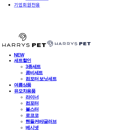
기업회원전용
HARRYSPET
NEW
세트할인
3종세트
콤비세트
컴포터 보닛세트
여름상품
유모차용품
라이너
컴포터
볼스터
로코코
핸들커버/글러브
베시넷