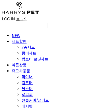
LOG IN
로그인
NEW
세트할인
3종세트
콤비세트
컴포터 보닛세트
여름상품
유모차용품
라이너
컴포터
볼스터
로코코
핸들커버/글러브
베시넷