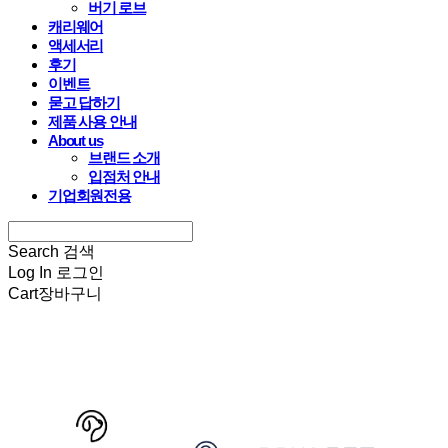
버기 로브
캐리웨어
액세서리
후기
이벤트
묻고 답하기
제품 사용 안내
About us
브랜드 소개
입점처 안내
기업회원전용
Search
검색
Log In
로그인
Cart
장바구니
HARRYSPET