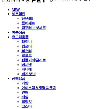
NEW
세트할인
3종세트
콤비세트
컴포터 보닛세트
여름상품
유모차용품
라이너
컴포터
볼스터
로코코
핸들커버/글러브
베시넷
파니에
버기 보닛
산책용품
가방
아이스팩 & 핫팩 파우치
인형
베일
블랭킷
코스터