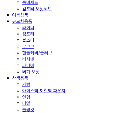
콤비세트
컴포터 보닛세트
여름상품
유모차용품
라이너
컴포터
볼스터
로코코
핸들커버/글러브
베시넷
파니에
버기 보닛
산책용품
가방
아이스팩 & 핫팩 파우치
인형
베일
블랭킷