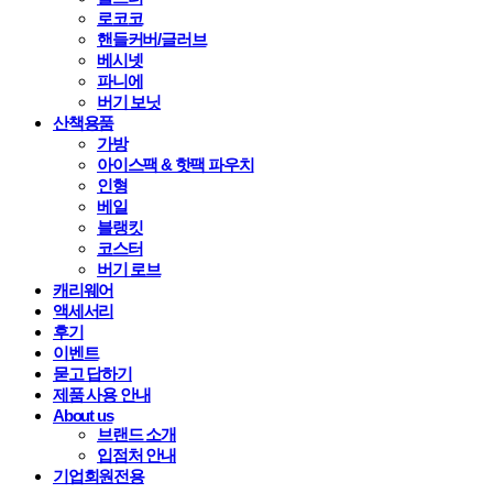
로코코
핸들커버/글러브
베시넷
파니에
버기 보닛
산책용품
가방
아이스팩 & 핫팩 파우치
인형
베일
블랭킷
코스터
버기 로브
캐리웨어
액세서리
후기
이벤트
묻고 답하기
제품 사용 안내
About us
브랜드 소개
입점처 안내
기업회원전용