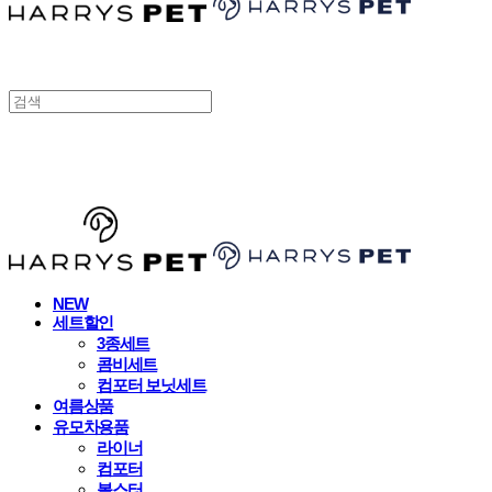
HARRYSPET
NEW
세트할인
3종세트
콤비세트
컴포터 보닛세트
여름상품
유모차용품
라이너
컴포터
볼스터