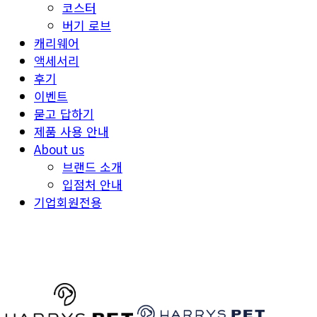
코스터
버기 로브
캐리웨어
액세서리
후기
이벤트
묻고 답하기
제품 사용 안내
About us
브랜드 소개
입점처 안내
기업회원전용
HARRYSPET