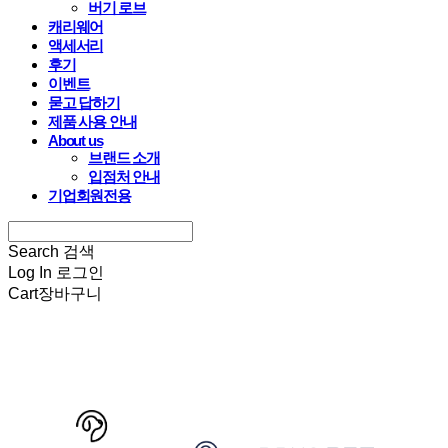
버기 로브
캐리웨어
액세서리
후기
이벤트
묻고 답하기
제품 사용 안내
About us
브랜드 소개
입점처 안내
기업회원전용
Search
검색
Log In
로그인
Cart
장바구니
HARRYSPET