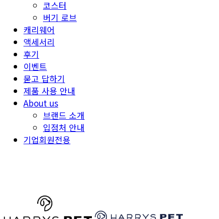
코스터
버기 로브
캐리웨어
액세서리
후기
이벤트
묻고 답하기
제품 사용 안내
About us
브랜드 소개
입점처 안내
기업회원전용
HARRYSPET