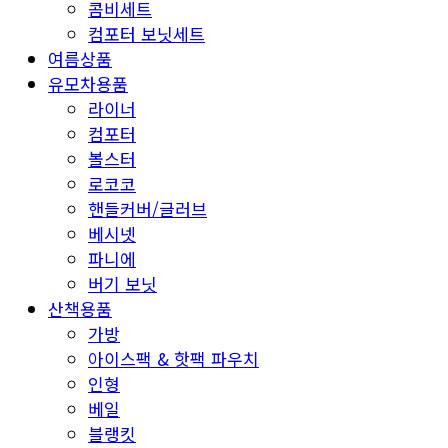
콤비세트
컴포터 보닛세트
여름상품
유모차용품
라이너
컴포터
볼스터
로코코
핸들커버/글러브
베시넷
파니에
버기 보닛
산책용품
가방
아이스팩 & 핫팩 파우치
인형
베일
블랭킷