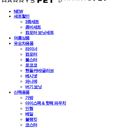
NEW
세트할인
3종세트
콤비세트
컴포터 보닛세트
여름상품
유모차용품
라이너
컴포터
볼스터
로코코
핸들커버/글러브
베시넷
파니에
버기 보닛
산책용품
가방
아이스팩 & 핫팩 파우치
인형
베일
블랭킷
코스터