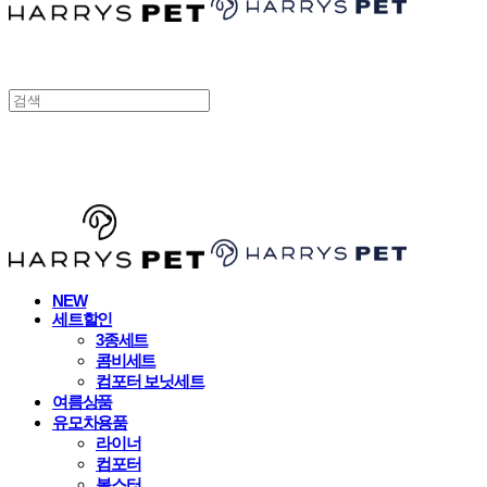
HARRYSPET
NEW
세트할인
3종세트
콤비세트
컴포터 보닛세트
여름상품
유모차용품
라이너
컴포터
볼스터