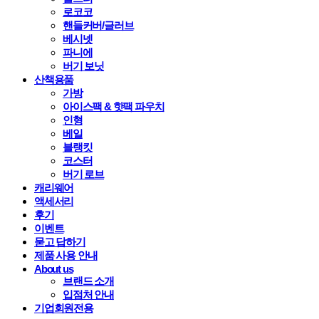
로코코
핸들커버/글러브
베시넷
파니에
버기 보닛
산책용품
가방
아이스팩 & 핫팩 파우치
인형
베일
블랭킷
코스터
버기 로브
캐리웨어
액세서리
후기
이벤트
묻고 답하기
제품 사용 안내
About us
브랜드 소개
입점처 안내
기업회원전용