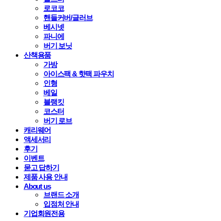
로코코
핸들커버/글러브
베시넷
파니에
버기 보닛
산책용품
가방
아이스팩 & 핫팩 파우치
인형
베일
블랭킷
코스터
버기 로브
캐리웨어
액세서리
후기
이벤트
묻고 답하기
제품 사용 안내
About us
브랜드 소개
입점처 안내
기업회원전용