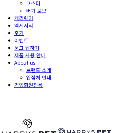
코스터
버기 로브
캐리웨어
액세서리
후기
이벤트
묻고 답하기
제품 사용 안내
About us
브랜드 소개
입점처 안내
기업회원전용
HARRYSPET