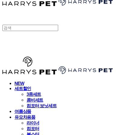
HARRYSPET
NEW
세트할인
3종세트
콤비세트
컴포터 보닛세트
여름상품
유모차용품
라이너
컴포터
볼스터