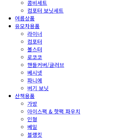
콤비세트
컴포터 보닛세트
여름상품
유모차용품
라이너
컴포터
볼스터
로코코
핸들커버/글러브
베시넷
파니에
버기 보닛
산책용품
가방
아이스팩 & 핫팩 파우치
인형
베일
블랭킷