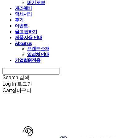
버기 로브
캐리웨어
액세서리
후기
이벤트
묻고 답하기
제품 사용 안내
About us
브랜드 소개
입점처 안내
기업회원전용
Search
검색
Log In
로그인
Cart
장바구니
HARRYSPET