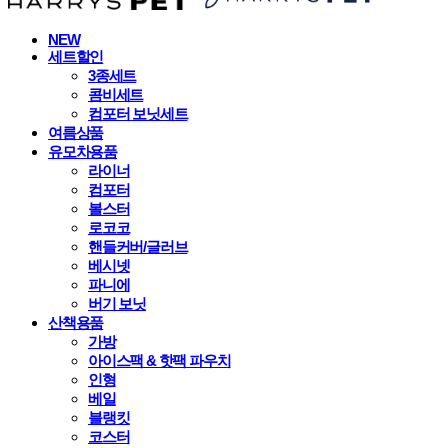
NEW
세트할인
3종세트
콤비세트
컴포터 보닛세트
여름상품
유모차용품
라이너
컴포터
볼스터
로코코
핸들커버/글러브
베시넷
파니에
버기 보닛
산책용품
가방
아이스팩 & 핫팩 파우치
인형
베일
블랭킷
코스터