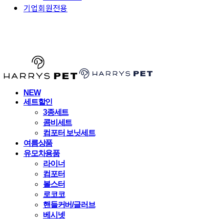
기업회원전용
HARRYSPET
NEW
세트할인
3종세트
콤비세트
컴포터 보닛세트
여름상품
유모차용품
라이너
컴포터
볼스터
로코코
핸들커버/글러브
베시넷