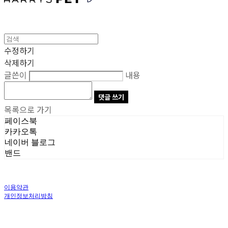
수정하기
삭제하기
글쓴이
내용
댓글 쓰기
목록으로 가기
페이스북
카카오톡
네이버 블로그
밴드
이용약관
개인정보처리방침
사업자정보확인
상호: 주식회사 오브앤 | 대표: 유정훈 | 개인정보관리책임자: 정준영 | 전화: 070-