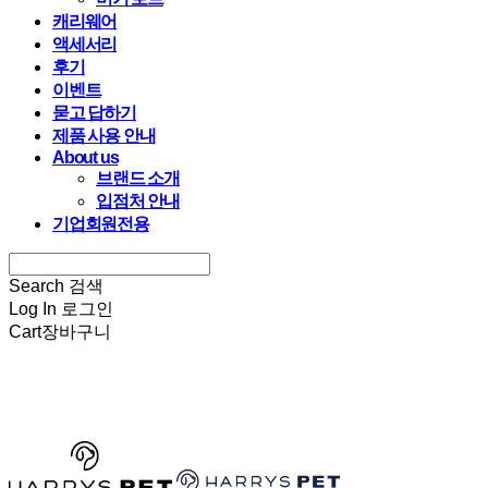
캐리웨어
액세서리
후기
이벤트
묻고 답하기
제품 사용 안내
About us
브랜드 소개
입점처 안내
기업회원전용
Search
검색
Log In
로그인
Cart
장바구니
HARRYSPET