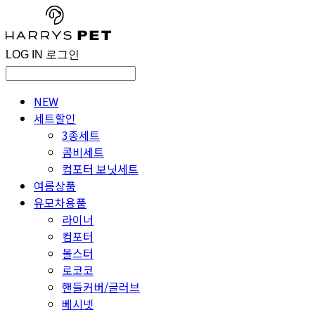
LOG IN
로그인
NEW
세트할인
3종세트
콤비세트
컴포터 보닛세트
여름상품
유모차용품
라이너
컴포터
볼스터
로코코
핸들커버/글러브
베시넷