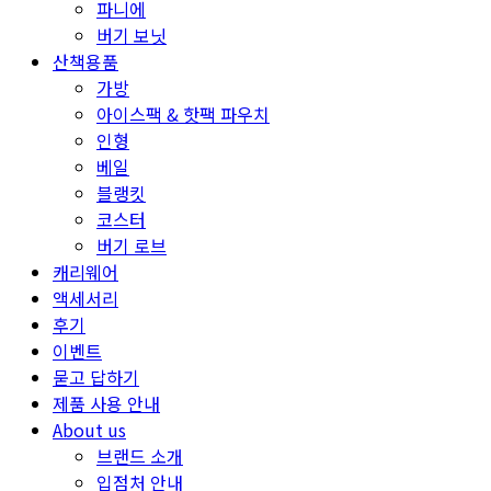
파니에
버기 보닛
산책용품
가방
아이스팩 & 핫팩 파우치
인형
베일
블랭킷
코스터
버기 로브
캐리웨어
액세서리
후기
이벤트
묻고 답하기
제품 사용 안내
About us
브랜드 소개
입점처 안내