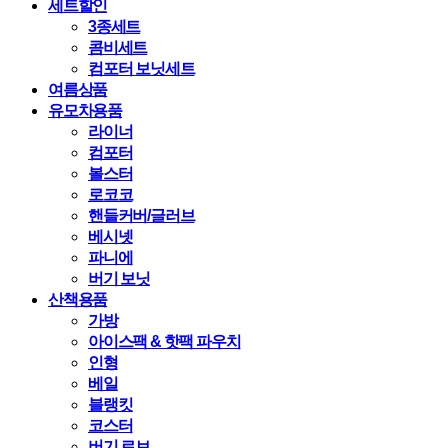
세트할인
3종세트
콤비세트
컴포터 보닛세트
여름상품
유모차용품
라이너
컴포터
볼스터
로코코
핸들커버/글러브
베시넷
파니에
버기 보닛
산책용품
가방
아이스팩 & 핫팩 파우치
인형
베일
블랭킷
코스터
버기 로브