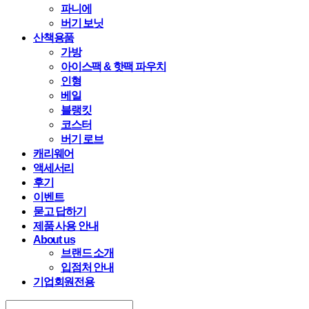
파니에
버기 보닛
산책용품
가방
아이스팩 & 핫팩 파우치
인형
베일
블랭킷
코스터
버기 로브
캐리웨어
액세서리
후기
이벤트
묻고 답하기
제품 사용 안내
About us
브랜드 소개
입점처 안내
기업회원전용