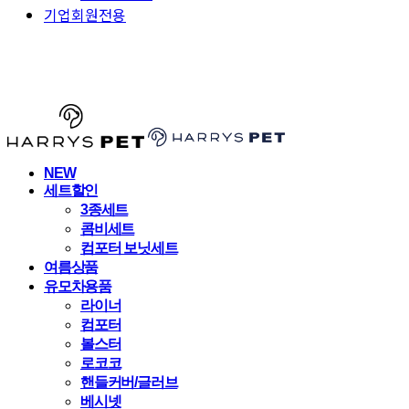
기업회원전용
HARRYSPET
NEW
세트할인
3종세트
콤비세트
컴포터 보닛세트
여름상품
유모차용품
라이너
컴포터
볼스터
로코코
핸들커버/글러브
베시넷