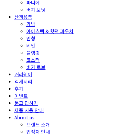
파니에
버기 보닛
산책용품
가방
아이스팩 & 핫팩 파우치
인형
베일
블랭킷
코스터
버기 로브
캐리웨어
액세서리
후기
이벤트
묻고 답하기
제품 사용 안내
About us
브랜드 소개
입점처 안내