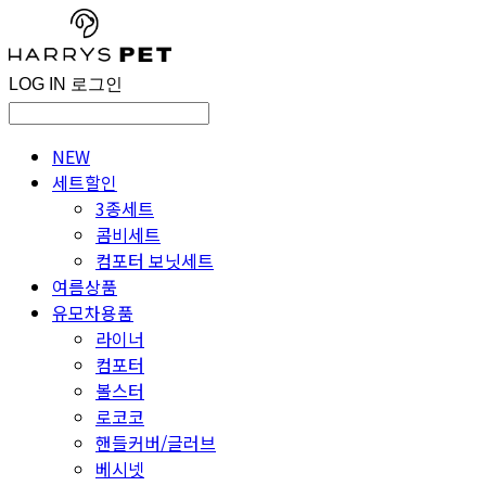
LOG IN
로그인
NEW
세트할인
3종세트
콤비세트
컴포터 보닛세트
여름상품
유모차용품
라이너
컴포터
볼스터
로코코
핸들커버/글러브
베시넷