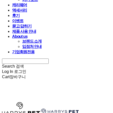
캐리웨어
액세서리
후기
이벤트
묻고 답하기
제품 사용 안내
About us
브랜드 소개
입점처 안내
기업회원전용
Search
검색
Log In
로그인
Cart
장바구니
HARRYSPET