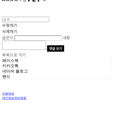
수정하기
삭제하기
글쓴이
내용
댓글 쓰기
목록으로 가기
페이스북
카카오톡
네이버 블로그
밴드
이용약관
개인정보처리방침
사업자정보확인
상호: 주식회사 오브앤 | 대표: 유정훈 | 개인정보관리책임자: 정준영 | 전화: 070-