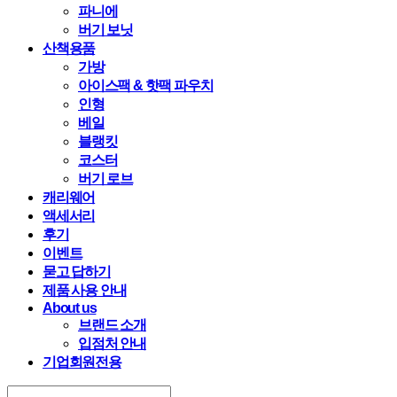
파니에
버기 보닛
산책용품
가방
아이스팩 & 핫팩 파우치
인형
베일
블랭킷
코스터
버기 로브
캐리웨어
액세서리
후기
이벤트
묻고 답하기
제품 사용 안내
About us
브랜드 소개
입점처 안내
기업회원전용