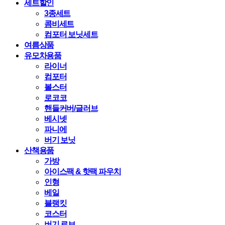
세트할인
3종세트
콤비세트
컴포터 보닛세트
여름상품
유모차용품
라이너
컴포터
볼스터
로코코
핸들커버/글러브
베시넷
파니에
버기 보닛
산책용품
가방
아이스팩 & 핫팩 파우치
인형
베일
블랭킷
코스터
버기 로브